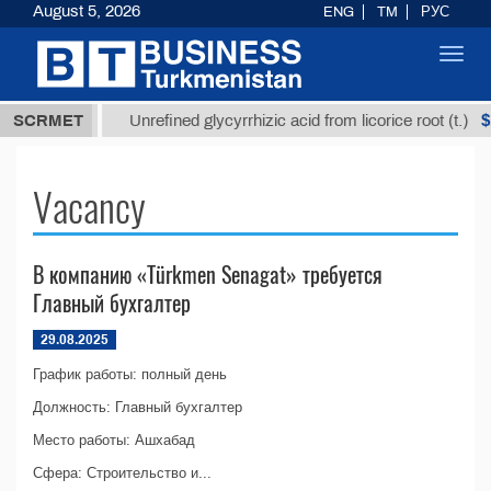
August 5, 2026
ENG
TM
РУС
Toggl
navig
7,8 ТМТ
$12
SCRMET
Unrefined glycyrrhizic acid from licorice root (t.)
Vacancy
В компанию «Türkmen Senagat» требуется
Главный бухгалтер
29.08.2025
График работы: полный день
Должность: Главный бухгалтер
Место работы: Ашхабад
Сфера: Строительство и...