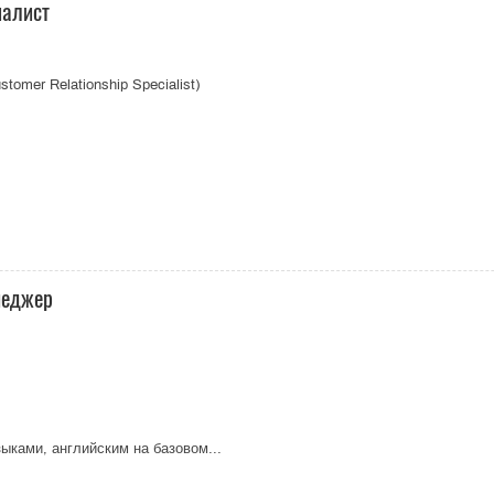
иалист
omer Relationship Specialist)
неджер
ыками, английским на базовом...