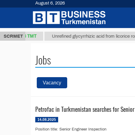
August 6, 2026
37,8 ТМТ
g.)
SCRMET
Unrefined glycyrrhizic acid from licorice root (t.
Jobs
Vacancy
Petrofac in Turkmenistan searсhes for Senior
14.08.2025
Position title: Senior Engineer Inspection