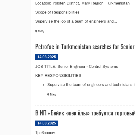
Location: Yoloten District, Mary Region, Turkmenistan
Scope of Responsibilities
Supervise the job of a team of engineers and...
Mary
Petrofac in Turkmenistan searсhes for Senior
14.08.2025
JOB TITLE: Senior Engineer - Control Systems
KEY RESPONSIBILITIES:
Supervise the team of engineers and technicians i
Mary
В ИП «Бейик юпек ёлы» требуется торговый
14.08.2025
Требования: