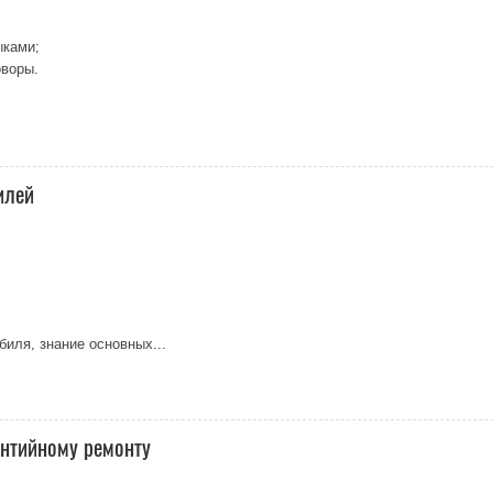
ыками;
оворы.
илей
иля, знание основных...
антийному ремонту