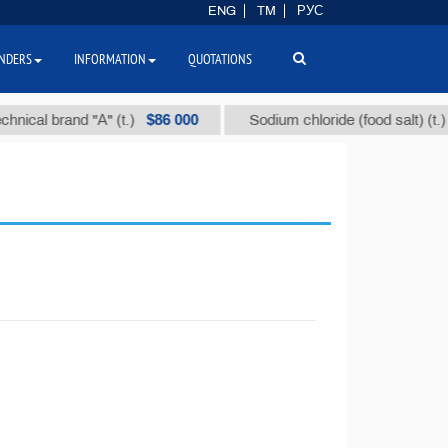
ENG
TM
РУС
NDERS
INFORMATION
QUOTATIONS
$86 000
$40
al brand "А" (t.)
Sodium chloride (food salt) (t.)