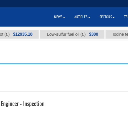
NEWS
ARTICLES
SECTORS
TE
$12935,18
$300
)
Low-sulfur fuel oil (t.)
Iodine technic
 Engineer - Inspection