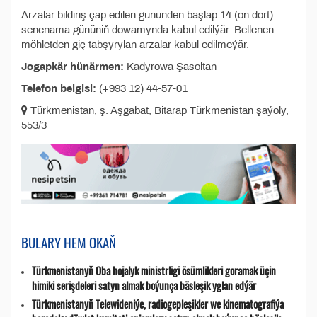
Arzalar bildiriş çap edilen gününden başlap 14 (on dört)
senenama gününiň dowamynda kabul edilýär. Bellenen
möhletden giç tabşyrylan arzalar kabul edilmeýär.
Jogapkär hünärmen:
Kadyrowa Şasoltan
Telefon belgisi:
(+993 12) 44-57-01
Türkmenistan, ş. Aşgabat, Bitarap Türkmenistan şaýoly,
553/3
BULARY HEM OKAŇ
Türkmenistanyň Oba hojalyk ministrligi ösümlikleri goramak üçin
himiki serişdeleri satyn almak boýunça bäsleşik yglan edýär
Türkmenistanyň Telewideniýe, radio­gepleşikler we kinematografiýa