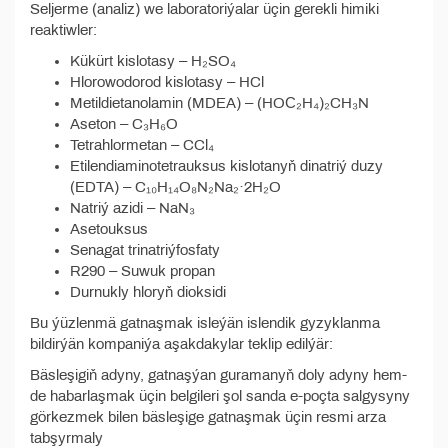
Seljerme (analiz) we laboratoriýalar üçin gerekli himiki
reaktiwler:
Kükürt kislotasy – H₂SO₄
Hlorowodorod kislotasy – HCl
Metildietanolamin (MDEA) – (HOС₂H₄)₂CH₃N
Aseton – C₃H₆O
Tetrahlormetan – CCl₄
Etilendiaminоtetrauksus kislotanyň dinatriý duzy
(EDTA) – C₁₀H₁₄O₈N₂Na₂·2H₂O
Natriý azidi – NaN₃
Asetouksus
Senagat trinatriýfosfaty
R290 – Suwuk propan
Durnukly hloryň dioksidi
Bu ýüzlenmä gatnaşmak isleýän islendik gyzyklanma
bildirýän kompaniýa aşakdakylar teklip edilýär:
Bäsleşigiň adyny, gatnaşýan guramanyň doly adyny hem-
de habarlaşmak üçin belgileri şol sanda e-poçta salgysyny
görkezmek bilen bäsleşige gatnaşmak üçin resmi arza
tabşyrmaly