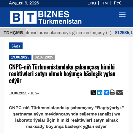
Awgust 6, 2026
ENG
TM
РУС
Toggl
navig
$12935,18
TDHÇMB
Buýan köküniň arassalanmadyk glisirrizin turşusy (t.)
Söwda
19.06.2025
02.07.2025
CNPC-niň Türkmenistandaky şahamçasy himiki
reaktiwleri satyn almak boýunça bäsleşik yglan
edýär
19.06.2025 - 16:24
CNPC-niň Türkmenistandaky şahamçasy “Bagtyýarlyk”
şertnamalaýyn meýdançasynda seljerme (analiz) we
laboratoriýalar üçin himiki reaktiwleri satyn almak
maksady boýunça bäsleşik yglan edýär