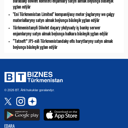
baradaky döwlet komiteti enjamlary satyn almak boýunça bäsleşik
yglan edýär
"Eni Türkmenistan Limited" kompaniýasy motor ýaglaryny we çalgy
materiallaryny satyn almak boýunça bäsleşik yglan edýär
Türkmenistanyň Döwlet daşary ykdysady iş banky serwer
enjamlaryny satyn almak boýunça halkara bäsleşik yglan edýär
“Tatneft” JPJ-niň Türkmenistandaky ofis harytlaryny satyn almak
boýunça bäsleşik yglan edýär
© 2026 BT. Ähli hukuklar goralandyr.
EDARA