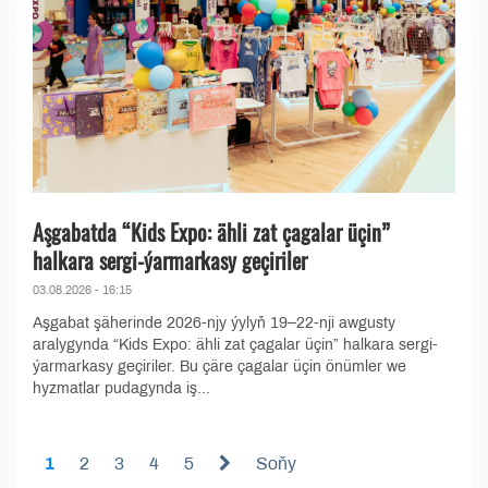
Aşgabatda “Kids Expo: ähli zat çagalar üçin”
halkara sergi-ýarmarkasy geçiriler
03.08.2026 - 16:15
Aşgabat şäherinde 2026-njy ýylyň 19–22-nji awgusty
aralygynda “Kids Expo: ähli zat çagalar üçin” halkara sergi-
ýarmarkasy geçiriler. Bu çäre çagalar üçin önümler we
hyzmatlar pudagynda iş...
1
2
3
4
5
Soňy