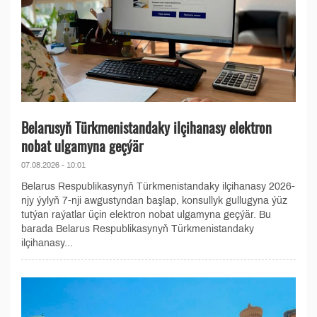
Belarusyň Türkmenistandaky ilçihanasy elektron
nobat ulgamyna geçýär
07.08.2026 - 10:01
Belarus Respublikasynyň Türkmenistandaky ilçihanasy 2026-
njy ýylyň 7-nji awgustyndan başlap, konsullyk gullugyna ýüz
tutýan raýatlar üçin elektron nobat ulgamyna geçýär. Bu
barada Belarus Respublikasynyň Türkmenistandaky
ilçihanasy...