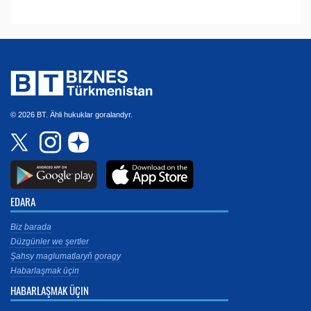
© 2026 BT. Ähli hukuklar goralandyr.
EDARA
Biz barada
Düzgünler we şertler
Şahsy maglumatlaryň goragy
Habarlaşmak üçin
HABARLAŞMAK ÜÇIN