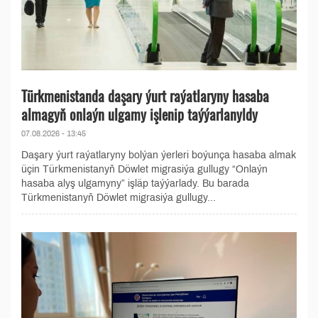
Türkmenistanda daşary ýurt raýatlaryny hasaba
almagyň onlaýn ulgamy işlenip taýýarlanyldy
07.08.2026 - 13:45
Daşary ýurt raýatlaryny bolýan ýerleri boýunça hasaba almak
üçin Türkmenistanyň Döwlet migrasiýa gullugy “Onlaýn
hasaba alyş ulgamyny” işläp taýýarlady. Bu barada
Türkmenistanyň Döwlet migrasiýa gullugy...