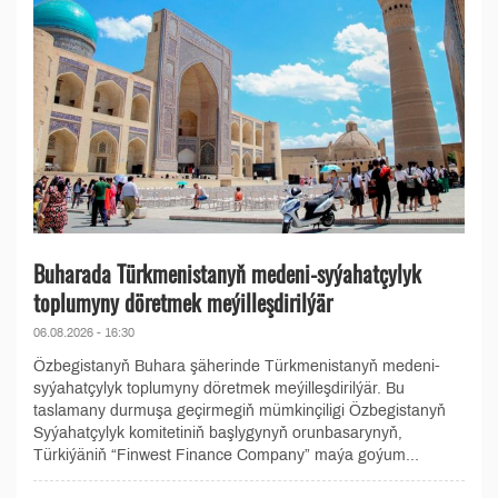
Buharada Türkmenistanyň medeni-syýahatçylyk
toplumyny döretmek meýilleşdirilýär
06.08.2026 - 16:30
Özbegistanyň Buhara şäherinde Türkmenistanyň medeni-
syýahatçylyk toplumyny döretmek meýilleşdirilýär. Bu
taslamany durmuşa geçirmegiň mümkinçiligi Özbegistanyň
Syýahatçylyk komitetiniň başlygynyň orunbasarynyň,
Türkiýäniň “Finwest Finance Company” maýa goýum...