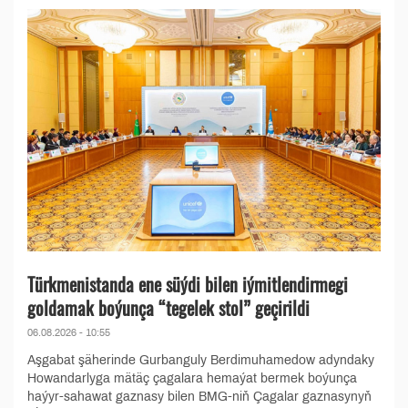
Türkmenistanda ene süýdi bilen iýmitlendirmegi
goldamak boýunça “tegelek stol” geçirildi
06.08.2026 - 10:55
Aşgabat şäherinde Gurbanguly Berdimuhamedow adyndaky
Howandarlyga mätäç çagalara hemaýat bermek boýunça
haýyr-sahawat gaznasy bilen BMG-niň Çagalar gaznasynyň