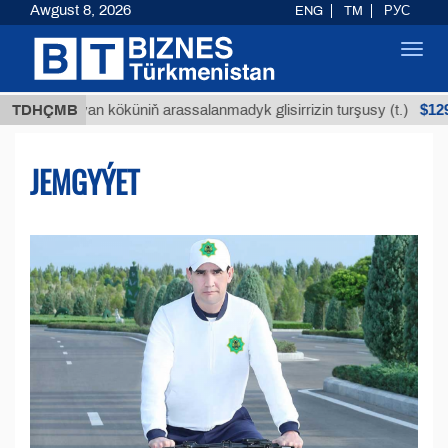
Awgust 8, 2026
ENG
TM
РУС
Toggl
navig
$12935,18
uýan köküniň arassalanmadyk glisirrizin turşusy (t.)
TDHÇMB
JEMGYÝET