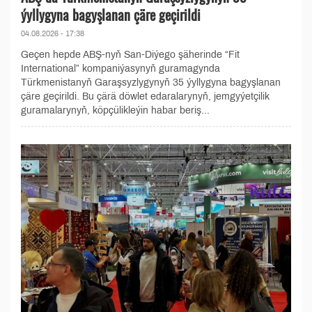
ýyllygyna bagyşlanan çäre geçirildi
04.08.2026 - 17:38
Geçen hepde ABŞ-nyň San-Diýego şäherinde “Fit
International” kompaniýasynyň guramagynda
Türkmenistanyň Garaşsyzlygynyň 35 ýyllygyna bagyşlanan
çäre geçirildi. Bu çärä döwlet edaralarynyň, jemgyýetçilik
guramalarynyň, köpçülikleýin habar beriş...