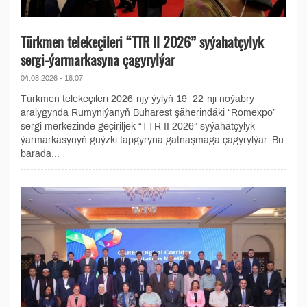
Türkmen telekeçileri “TTR II 2026” syýahatçylyk
sergi-ýarmarkasyna çagyrylýar
04.08.2026 - 16:07
Türkmen telekeçileri 2026-njy ýylyň 19–22-nji noýabry
aralygynda Rumyniýanyň Buharest şäherindäki “Romexpo”
sergi merkezinde geçiriljek “TTR II 2026” syýahatçylyk
ýarmarkasynyň güýzki tapgyryna gatnaşmaga çagyrylýar. Bu
barada...