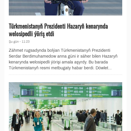
Türkmenistanyň Prezidenti Hazaryň kenarynda
welosipedli ýöriş etdi
Şu gün - 11:23
Zähmet rugsadynda bolýan Türkmenistanyň Prezidenti
Serdar Berdimuhamedow anna güni ir säher bilen Hazaryň
kenarynda welosipedli ýörişi amala aşyrdy. Bu barada
Türkmenistanyň resmi metbugaty habar berdi. Döwlet...