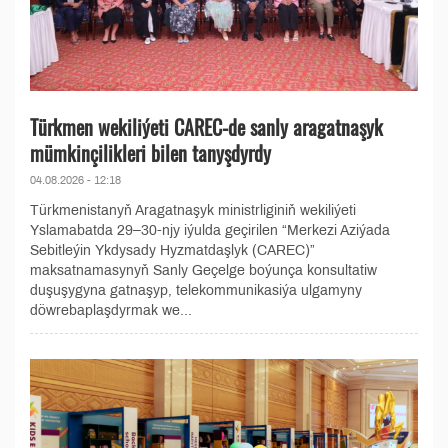
Türkmen wekiliýeti CAREC-de sanly aragatnaşyk
mümkinçilikleri bilen tanyşdyrdy
04.08.2026 - 12:18
Türkmenistanyň Aragatnaşyk ministrliginiň wekiliýeti
Yslamabatda 29–30-njy iýulda geçirilen “Merkezi Aziýada
Sebitleýin Ykdysady Hyzmatdaşlyk (CAREC)”
maksatnamasynyň Sanly Geçelge boýunça konsultatiw
duşuşygyna gatnaşyp, telekommunikasiýa ulgamyny
döwrebaplaşdyrmak we...