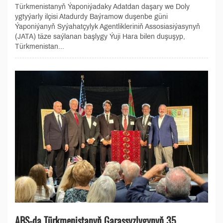
Türkmenistanyň Ýaponiýadaky Adatdan daşary we Doly
ygtyýarly ilçisi Atadurdy Baýramow duşenbe güni
Ýaponiýanyň Syýahatçylyk Agentlikleriniň Assosiasiýasynyň
(JATA) täze saýlanan başlygy Ýuji Hara bilen duşuşyp,
Türkmenistan...
ABŞ-da Türkmenistanyň Garaşsyzlygynyň 35