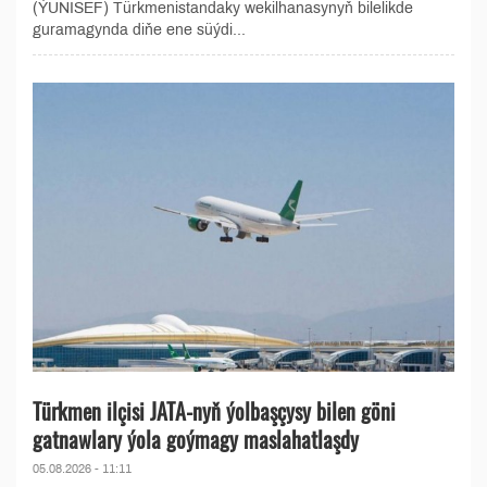
(ÝUNISEF) Türkmenistandaky wekilhanasynyň bilelikde
guramagynda diňe ene süýdi...
Türkmen ilçisi JATA-nyň ýolbaşçysy bilen göni
gatnawlary ýola goýmagy maslahatlaşdy
05.08.2026 - 11:11