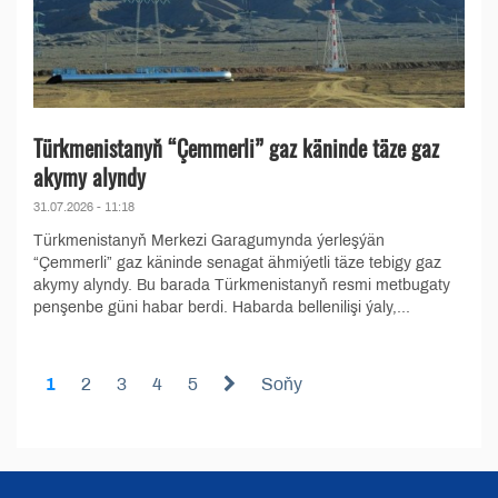
Türkmenistanyň “Çemmerli” gaz käninde täze gaz
akymy alyndy
31.07.2026 - 11:18
Türkmenistanyň Merkezi Garagumynda ýerleşýän
“Çemmerli” gaz käninde senagat ähmiýetli täze tebigy gaz
akymy alyndy. Bu barada Türkmenistanyň resmi metbugaty
penşenbe güni habar berdi. Habarda bellenilişi ýaly,...
1
2
3
4
5
Soňy