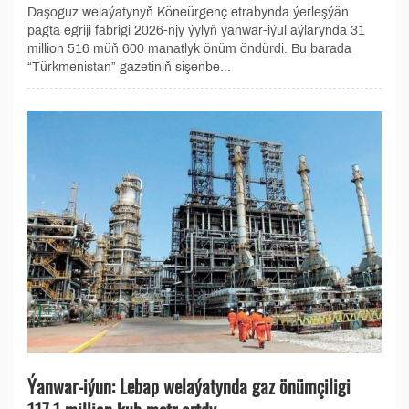
Daşoguz welaýatynyň Köneürgenç etrabynda ýerleşýän
pagta egriji fabrigi 2026-njy ýylyň ýanwar-iýul aýlarynda 31
million 516 müň 600 manatlyk önüm öndürdi. Bu barada
“Türkmenistan” gazetiniň sişenbe...
Ýanwar-iýun: Lebap welaýatynda gaz önümçiligi