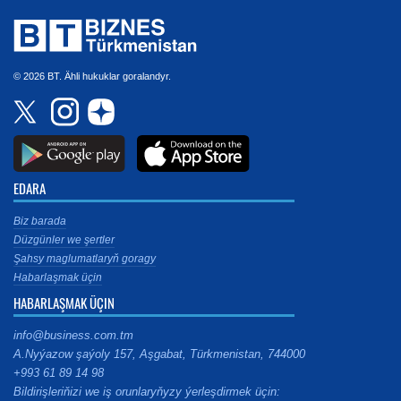
© 2026 BT. Ähli hukuklar goralandyr.
EDARA
Biz barada
Düzgünler we şertler
Şahsy maglumatlaryň goragy
Habarlaşmak üçin
HABARLAŞMAK ÜÇIN
info@business.com.tm
A.Nyýazow şaýoly 157, Aşgabat, Türkmenistan, 744000
+993 61 89 14 98
Bildirişleriňizi we iş orunlaryňyzy ýerleşdirmek üçin: