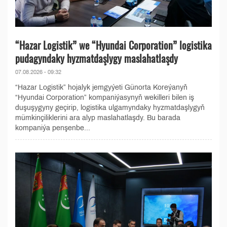
“Hazar Logistik” we “Hyundai Corporation” logistika
pudagyndaky hyzmatdaşlygy maslahatlaşdy
07.08.2026 - 09:32
“Hazar Logistik” hojalyk jemgyýeti Günorta Koreýanyň
“Hyundai Corporation” kompaniýasynyň wekilleri bilen iş
duşuşygyny geçirip, logistika ulgamyndaky hyzmatdaşlygyň
mümkinçiliklerini ara alyp maslahatlaşdy. Bu barada
kompaniýa penşenbe...