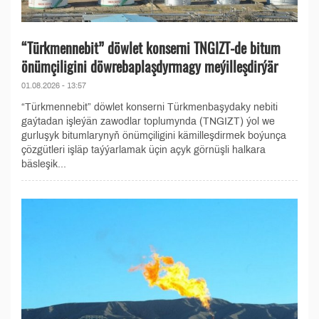
“Türkmennebit” döwlet konserni TNGIZT-de bitum
önümçiligini döwrebaplaşdyrmagy meýilleşdirýär
01.08.2026 - 13:57
“Türkmennebit” döwlet konserni Türkmenbaşydaky nebiti
gaýtadan işleýän zawodlar toplumynda (TNGIZT) ýol we
gurluşyk bitumlarynyň önümçiligini kämilleşdirmek boýunça
çözgütleri işläp taýýarlamak üçin açyk görnüşli halkara
bäsleşik...