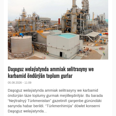
Daşoguz welaýatynda ammiak selitrasyny we
karbamid öndürýän toplum gurlar
05.08.2026 - 11:09
Daşoguz welaýatynda ammiak selitrasyny we karbamid
öndürýän täze toplumy gurmak meýilleşdirilýär. Bu barada
“Neýtralnyý Türkmenistan” gazetiniň çarşenbe günündäki
sanynda habar berildi. “Türkmenhimiýa” döwlet konserni
Daşoguz welaýatynda...