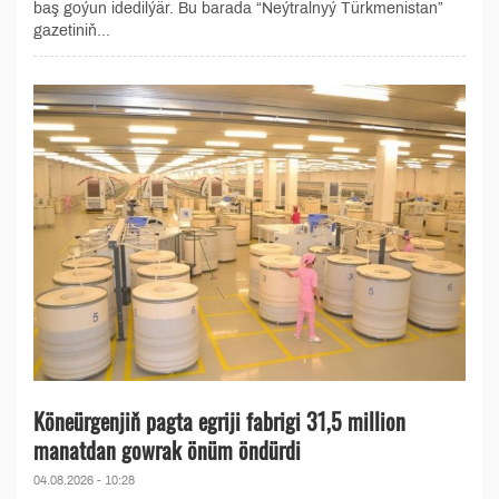
baş goýun idedilýär. Bu barada “Neýtralnyý Türkmenistan”
gazetiniň...
Köneürgenjiň pagta egriji fabrigi 31,5 million
manatdan gowrak önüm öndürdi
04.08.2026 - 10:28