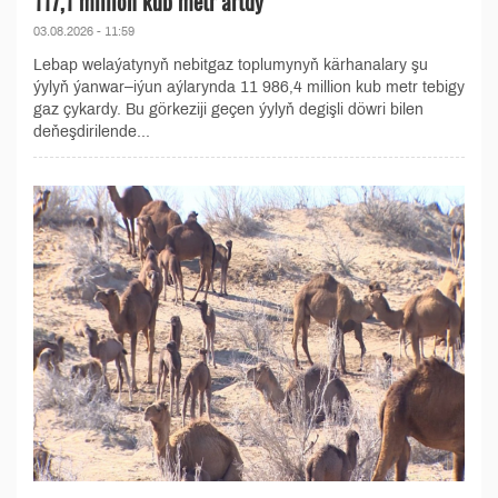
117,1 million kub metr artdy
03.08.2026 - 11:59
Lebap welaýatynyň nebitgaz toplumynyň kärhanalary şu
ýylyň ýanwar–iýun aýlarynda 11 986,4 million kub metr tebigy
gaz çykardy. Bu görkeziji geçen ýylyň degişli döwri bilen
deňeşdirilende...