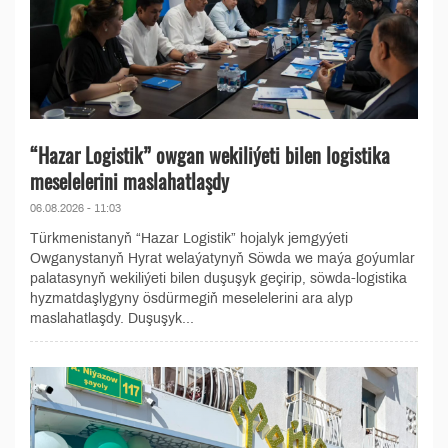
“Hazar Logistik” owgan wekiliýeti bilen logistika
meselelerini maslahatlaşdy
06.08.2026 - 11:03
Türkmenistanyň “Hazar Logistik” hojalyk jemgyýeti
Owganystanyň Hyrat welaýatynyň Söwda we maýa goýumlar
palatasynyň wekiliýeti bilen duşuşyk geçirip, söwda-logistika
hyzmatdaşlygyny ösdürmegiň meselelerini ara alyp
maslahatlaşdy. Duşuşyk...