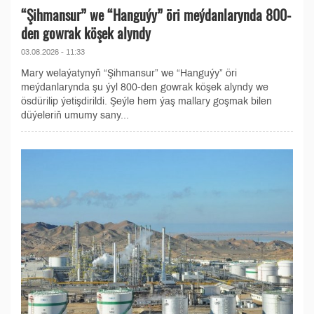
“Şihmansur” we “Hanguýy” öri meýdanlarynda 800-
den gowrak köşek alyndy
03.08.2026 - 11:33
Mary welaýatynyň “Şihmansur” we “Hanguýy” öri
meýdanlarynda şu ýyl 800-den gowrak köşek alyndy we
ösdürilip ýetişdirildi. Şeýle hem ýaş mallary goşmak bilen
düýeleriň umumy sany...