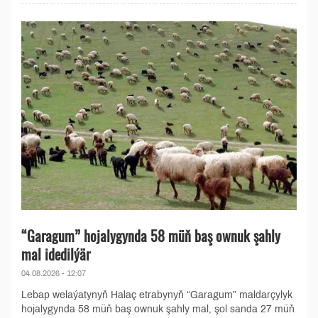
“Garagum” hojalygynda 58 müň baş ownuk şahly
mal idedilýär
04.08.2026 - 12:07
Lebap welaýatynyň Halaç etrabynyň “Garagum” maldarçylyk
hojalygynda 58 müň baş ownuk şahly mal, şol sanda 27 müň