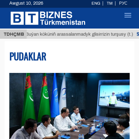
Awgust 10, 2026
ENG
TM
РУС
Toggl
navig
$12935,18
TDHÇMB
Buýan köküniň arassalanmadyk glisirrizin turşusy (t.)
PUDAKLAR