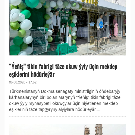
“Ýeňiş” tikin fabrigi täze okuw ýyly üçin mekdep
eşiklerini hödürleýär
05.08.2026 - 17:52
Türkmenistanyň Dokma senagaty ministrliginiň öňdebaryjy
kärhanalarynyň biri bolan Marynyň “Ýeňiş” tikin fabrigi täze
okuw ýyly mynasybetli okuwçylar üçin niýetlenen mekdep
eşikleriniň täze tapgyryny alyjylara hödürleýär....