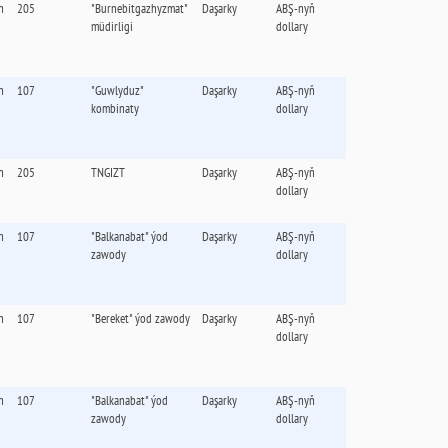
n
205
"Burnebitgazhyzmat"
Daşarky
ABŞ-nyň
müdirligi
dollary
n
107
"Guwlyduz"
Daşarky
ABŞ-nyň
kombinaty
dollary
n
205
TNGIZT
Daşarky
ABŞ-nyň
dollary
n
107
"Balkanabat" ýod
Daşarky
ABŞ-nyň
zawody
dollary
n
107
"Bereket" ýod zawody
Daşarky
ABŞ-nyň
dollary
n
107
"Balkanabat" ýod
Daşarky
ABŞ-nyň
zawody
dollary