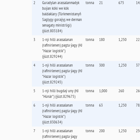
2
Guradylan arassalanmadyk
tonna
21
675
14
buýan köki we kök
baldaklary (Türkmenistanyň
Saglygy goraýyş we derman
senagaty ministrligi)
(ýüzt.803184)
3
1-nji hilli arassalanan
tonna
180
1,250
22
(rafinirlenen) pagta ýagy (HJ
"Hazar logistik")
(ýüzt.829244)
4
1-nji hilli arassalanan
tonna
300
1,250
37
(rafinirlenen) pagta ýagy (HJ
"Hazar logistik")
(ýüzt.829245)
5
1-nji hilli bugdaý uny (HJ
tonna
1,000
260
26
"Hünär") (ýüzt.829675)
6
1-nji hilli arassalanan
tonna
63
1,250
78
(rafinirlenen) pagta ýagy (HJ
"Hazar logistik")
(ýüzt.830634)
7
1-nji hilli arassalanan
tonna
200
1,250
25
(rafinirlenen) pagta ýagy