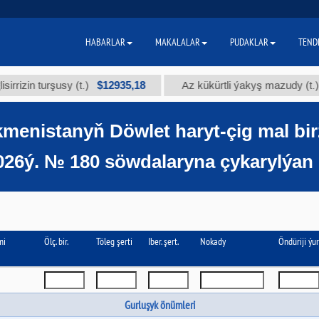
HABARLAR
MAKALALAR
PUDAKLAR
TEND
$12935,18
$300
turşusy (t.)
Az kükürtli ýakyş mazudy (t.)
menistanyň Döwlet haryt-çig mal bi
026ý. № 180 söwdalaryna çykarylýan 
mi
Ölç. bir.
Töleg şerti
Iber. şert.
Nokady
Öndüriji ýur
Gurluşyk önümleri