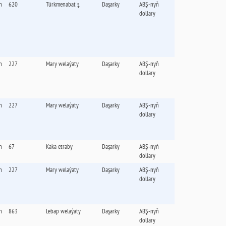
n
620
Türkmenabat ş.
Daşarky
ABŞ-nyň
dollary
n
227
Mary welaýaty
Daşarky
ABŞ-nyň
dollary
n
227
Mary welaýaty
Daşarky
ABŞ-nyň
dollary
n
67
Kaka etraby
Daşarky
ABŞ-nyň
dollary
n
227
Mary welaýaty
Daşarky
ABŞ-nyň
dollary
n
863
Lebap welaýaty
Daşarky
ABŞ-nyň
dollary