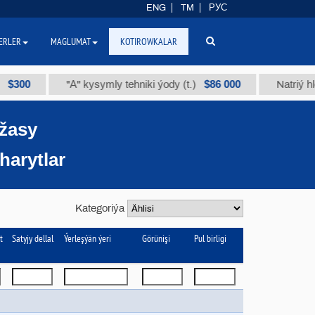
ENG
TM
РУС
ERLER
MAGLUMAT
KOTIROWKALAR
$86 000
"А" kysymly tehniki ýody (t.)
Natriý hlorly (na
ržasy
harytlar
Kategoriýa
t
Satyjy dellal
Ýerleşýän ýeri
Görünişi
Pul birligi