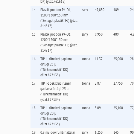
DK) (ýüzt.761665)
14
Plastik poddon P4-D1,
sany
49,850
489
24
1100*1300*150 mm
("Senagat plastik" HJ) (ýüzt.
814317)
15
Plastik poddon P4-D1,
sany
9,950
489
4,
1200*1200*150 mm
("Senagat plastik" HJ) (ýüzt.
814317)
16
TIP II-Ýönekeý gaplama
tonna
11.37
25,000
28
örtügi 25 µ
("Türkmennebit" DK)
(ýüzt.827133)
17
TIP I-Soekstrudirlenen
tonna
2.87
27,750
79
gaplama örtügi 25 µ
("Türkmennebit" DK)
(ýüzt.827134)
18
TIP II-Ýönekeý gaplama
tonna
3.09
25,100
77
örtügi 20 µ
("Türkmennebit" DK)
(ýüzt.827135)
19
0,9 m3 göwrümli haltalar
sany
6,250
145
90