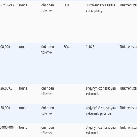
,871,869.2
tonna
öňünden
FOB
Türkmenbaşy halkara
Türkmenista
tölemek
deňiz porty
400,000
tonna
öňünden
FCA
SNGIZ
Türkmenista
tölemek
926,609.8
tonna
öňünden
alyjynyň öz hasabyna
Türkmenista
tölemek
çykarmak
050,000
tonna
öňünden
alyjynyň öz hasabyna
Türkmenista
tölemek
çykarmak şertinde
0,000,000
tonna
öňünden
alyjynyň öz hasabyna
Türkmenista
tölemek
çykarmak