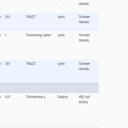
manady
n
205
TNGIZT
Içerki
Türkmen
manady
n
2
Türkmenbaşy şäheri
Içerki
Türkmen
manady
n
205
TNGIZT
Içerki
Türkmen
manady
n
620
Türkmenabat ş.
Daşarky
ABŞ-nyň
dollary