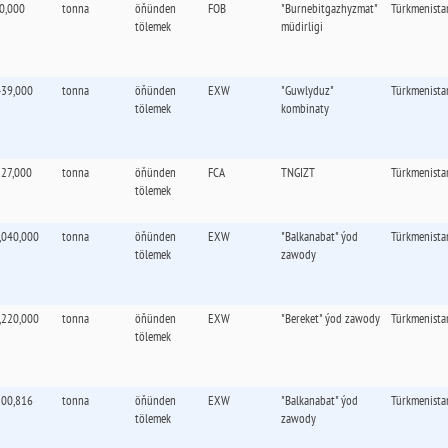
0,000
tonna
öňünden
FOB
"Burnebitgazhyzmat"
Türkmenista
tölemek
müdirligi
439,000
tonna
öňünden
EXW
"Guwlyduz"
Türkmenista
tölemek
kombinaty
327,000
tonna
öňünden
FCA
TNGIZT
Türkmenista
tölemek
,040,000
tonna
öňünden
EXW
"Balkanabat" ýod
Türkmenista
tölemek
zawody
,220,000
tonna
öňünden
EXW
"Bereket" ýod zawody
Türkmenista
tölemek
100,816
tonna
öňünden
EXW
"Balkanabat" ýod
Türkmenista
tölemek
zawody