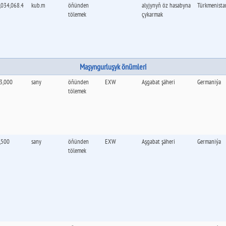
,034,068.4
kub.m
öňünden
alyjynyň öz hasabyna
Türkmenista
tölemek
çykarmak
Maşyngurluşyk önümleri
3,000
sany
öňünden
EXW
Aşgabat şäheri
Germaniýa
tölemek
,500
sany
öňünden
EXW
Aşgabat şäheri
Germaniýa
tölemek