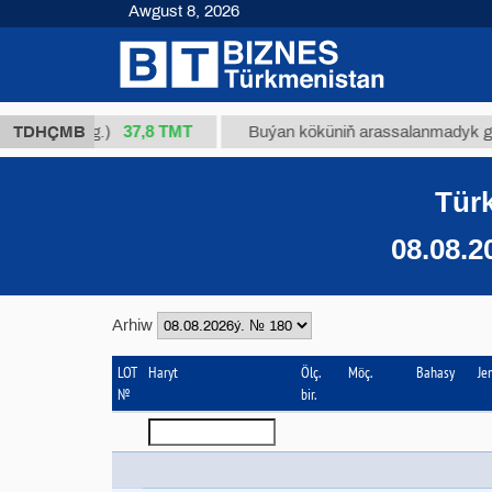
Awgust 8, 2026
37,8 ТМТ
/1 (kg.)
TDHÇMB
Buýan köküniň arassalanmadyk glisirrizin 
Türk
08.08.2
Arhiw
LOT
Haryt
Ölç.
Möç.
Bahasy
Je
№
bir.