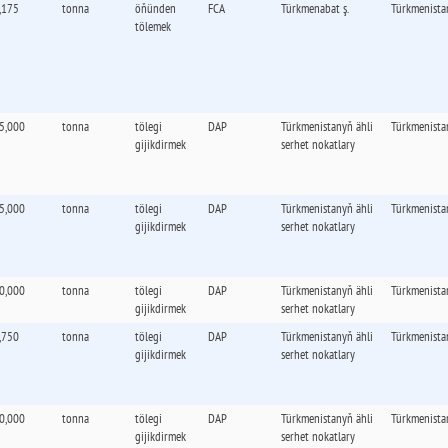
,175
tonna
öňünden
FCA
Türkmenabat ş.
Türkmenista
tölemek
5,000
tonna
tölegi
DAP
Türkmenistanyň ähli
Türkmenista
gijikdirmek
serhet nokatlary
5,000
tonna
tölegi
DAP
Türkmenistanyň ähli
Türkmenista
gijikdirmek
serhet nokatlary
0,000
tonna
tölegi
DAP
Türkmenistanyň ähli
Türkmenista
gijikdirmek
serhet nokatlary
,750
tonna
tölegi
DAP
Türkmenistanyň ähli
Türkmenista
gijikdirmek
serhet nokatlary
0,000
tonna
tölegi
DAP
Türkmenistanyň ähli
Türkmenista
gijikdirmek
serhet nokatlary