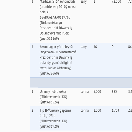
3
"Cadillac STS" awtomobili
sany
1
72,500
72
(bronirlenen), 2010ý. nowa
belgisi
1G6DU6EA4A0119765
(Türkmenistanyň
Prezidentiniň Diwany, Iş
Dolandyryş Müdirligi)
(ýuzt.511169)
4
Awtoulaglar ýöriteleşmä
sany
16
0
86
laýyklykda (Türkmenistanyň
Prezidentiniň Diwany, Iş
dolandyryş müdirliginiň
awtoulaglar kärhanasy)
(ýüzt.622660)
1
Umumy nebit koksy
tonna
5,000
685
3,
("Türkmennebit" DK)
(ýüzt.683524)
2
Tip II-Ýönekeý gaplama
tonna
1,500
1,754
2,
örtügi 25 µ
("Türkmennebit" DK)
(ýüzt.696920)