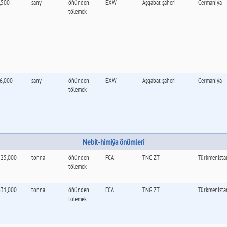
,500
sany
öňünden
EXW
Aşgabat şäheri
Germaniýa
tölemek
6,000
sany
öňünden
EXW
Aşgabat şäheri
Germaniýa
tölemek
Nebit-himiýa önümleri
425,000
tonna
öňünden
FCA
TNGIZT
Türkmenista
tölemek
631,000
tonna
öňünden
FCA
TNGIZT
Türkmenista
tölemek