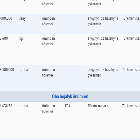
tölemek
çykarmak
,000,000
sany
öňünden
alyjynyň öz hasabyna
Türkmenista
tölemek
çykarmak
8,600
kg.
öňünden
alyjynyň öz hasabyna
Türkmenista
tölemek
çykarmak
3,500,000
tonna
öňünden
alyjynyň öz hasabyna
Türkmenista
tölemek
çykarmak
Oba hojalyk önümleri
1,638.78
tonna
öňünden
FCA
Türkmenabat ş.
Türkmenista
tölemek