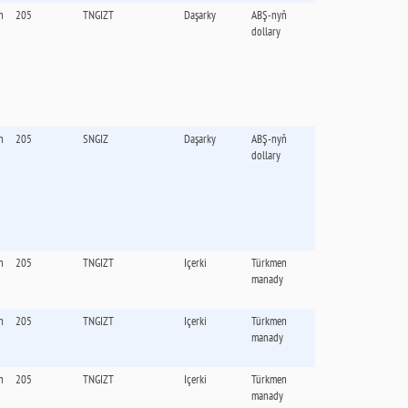
n
205
TNGIZT
Daşarky
ABŞ-nyň
dollary
n
205
SNGIZ
Daşarky
ABŞ-nyň
dollary
n
205
TNGIZT
Içerki
Türkmen
manady
n
205
TNGIZT
Içerki
Türkmen
manady
n
205
TNGIZT
Içerki
Türkmen
manady