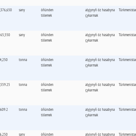
,376,650
sany
öňünden
alyjynyň öz hasabyna
Türkmenista
tölemek
çykarmak
865,550
sany
öňünden
alyjynyň öz hasabyna
Türkmenista
tölemek
çykarmak
4,250
tonna
öňünden
alyjynyň öz hasabyna
Türkmenista
tölemek
çykarmak
,559.25
tonna
öňünden
alyjynyň öz hasabyna
Türkmenista
tölemek
çykarmak
,609.2
tonna
öňünden
alyjynyň öz hasabyna
Türkmenista
tölemek
çykarmak
6,250
sany
öňünden
alyjynyň öz hasabyna
Türkmenista