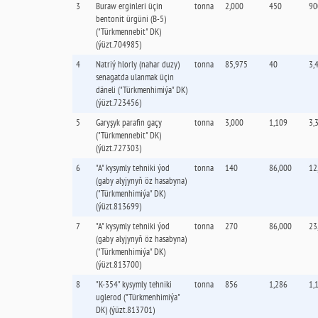
3
Buraw erginleri üçin
tonna
2,000
450
90
bentonit ürgüni (B-5)
("Türkmennebit" DK)
(ýüzt.704985)
4
Natriý hlorly (nahar duzy)
tonna
85,975
40
3,
senagatda ulanmak üçin
däneli ("Türkmenhimiýa" DK)
(ýüzt.723456)
5
Garyşyk parafin gaçy
tonna
3,000
1,109
3,
("Türkmennebit" DK)
(ýüzt.727303)
6
"А" kysymly tehniki ýod
tonna
140
86,000
12
(gaby alyjynyň öz hasabyna)
("Türkmenhimiýa" DK)
(ýüzt.813699)
7
"А" kysymly tehniki ýod
tonna
270
86,000
23
(gaby alyjynyň öz hasabyna)
("Türkmenhimiýa" DK)
(ýüzt.813700)
8
"K-354" kysymly tehniki
tonna
856
1,286
1,
uglerod ("Türkmenhimiýa"
DK) (ýüzt.813701)