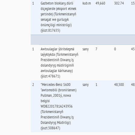
1
Gazbeton bloklary, dürli
kub.m
49,660
302.74
15
ölçeglerde (eksport etmek
şertinde) (Türkmenistanyň
senagat we gurluşyk
önümçiligi ministrligi)
(ýüzt.817655)
1
Awtoulaglar ýöriteleşmä
sany
7
0
45
laýyklykda (Türkmenistanyň
Prezidentiniň Diwany, Iş
dolandyryş müdirliginiň
awtoulaglar kärhanasy)
(ýüzt.478671)
2
"Mercedes-Benz S600
sany
1
48,500
48
"awtomobili (bronirlenen)
Pullman, 2001ý., nowa
belgisi
WDB2201781A243936
(Türkmenistanyň
Prezidentiniň Diwany, Iş
Dolandyryş Müdirligi)
(ýuzt.508647)