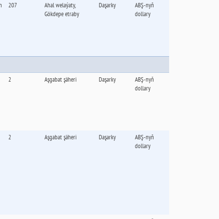
n
207
Ahal welaýaty,
Daşarky
ABŞ-nyň
Gökdepe etraby
dollary
2
Aşgabat şäheri
Daşarky
ABŞ-nyň
dollary
2
Aşgabat şäheri
Daşarky
ABŞ-nyň
dollary