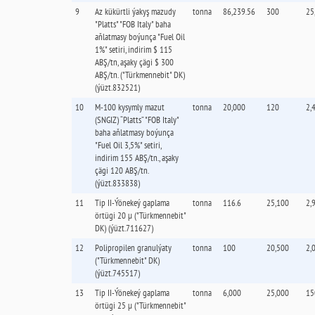
9
Az kükürtli ýakyş mazudy
tonna
86,239.56
300
25
"Platts" "FOB Italy" baha
aňlatmasy boýunça "Fuel Oil
1%" setiri, indirim $ 115
ABŞ/tn, aşaky çägi $ 300
ABŞ/tn. ("Türkmennebit" DK)
(ýüzt.832521)
10
М-100 kysymly mazut
tonna
20,000
120
2,
(SNGIZ) “Platts” "FOB Italy"
baha aňlatmasy boýunça
"Fuel Oil 3,5%" setiri,
indirim 155 ABŞ/tn., aşaky
çägi 120 ABŞ/tn.
(ýüzt.833838)
11
Tip II-Ýönekeý gaplama
tonna
116.6
25,100
2,
örtügi 20 µ ("Türkmennebit"
DK) (ýüzt.711627)
12
Polipropilen granulýaty
tonna
100
20,500
2,
("Türkmennebit" DK)
(ýüzt.745517)
13
Tip II-Ýönekeý gaplama
tonna
6,000
25,000
15
örtügi 25 µ ("Türkmennebit"