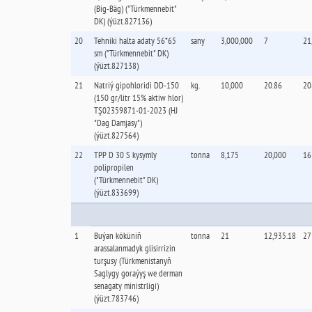
(Big-Bäg) ("Türkmennebit"
DK) (ýüzt.827136)
20
Tehniki halta adaty 56*65
sany
3,000,000
7
21
sm ("Türkmennebit" DK)
(ýüzt.827138)
21
Natriý gipohloridi DD-150
kg.
10,000
20.86
20
(150 gr/litr 15% aktiw hlor)
TŞ02359871-01-2023 (HJ
"Dag Damjasy")
(ýüzt.827564)
22
TPP D 30 S kysymly
tonna
8,175
20,000
16
polipropilen
("Türkmennebit" DK)
(ýüzt.833699)
1
Buýan köküniň
tonna
21
12,935.18
27
arassalanmadyk glisirrizin
turşusy (Türkmenistanyň
Saglygy goraýyş we derman
senagaty ministrligi)
(ýüzt.783746)