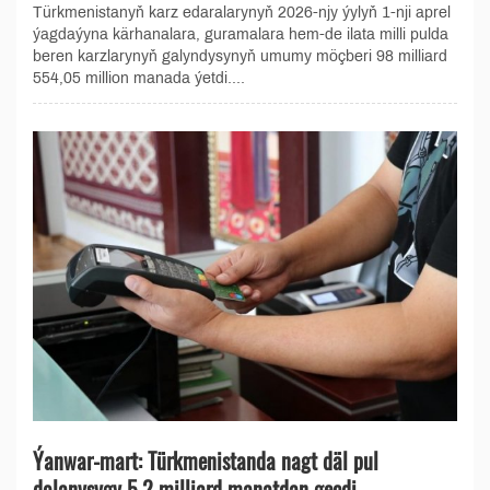
Türkmenistanyň karz edaralarynyň 2026-njy ýylyň 1-nji aprel
ýagdaýyna kärhanalara, guramalara hem-de ilata milli pulda
beren karzlarynyň galyndysynyň umumy möçberi 98 milliard
554,05 million manada ýetdi....
Ýanwar-mart: Türkmenistanda nagt däl pul
dolanyşygy 5,2 milliard manatdan geçdi