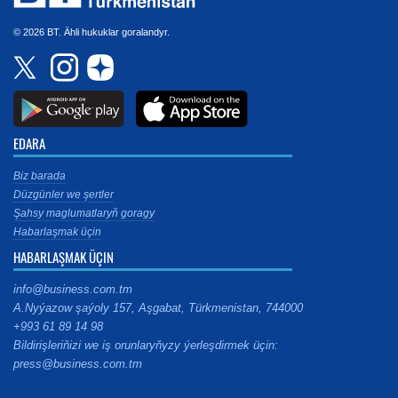
© 2026 BT. Ähli hukuklar goralandyr.
EDARA
Biz barada
Düzgünler we şertler
Şahsy maglumatlaryň goragy
Habarlaşmak üçin
HABARLAŞMAK ÜÇIN
info@business.com.tm
A.Nyýazow şaýoly 157, Aşgabat, Türkmenistan, 744000
+993 61 89 14 98
Bildirişleriňizi we iş orunlaryňyzy ýerleşdirmek üçin:
press@business.com.tm