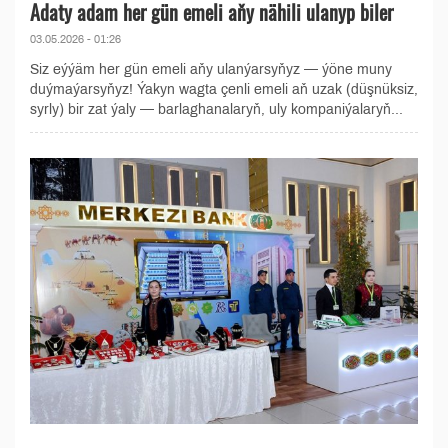
Adaty adam her gün emeli aňy nähili ulanyp biler
03.05.2026 - 01:26
Siz eýýäm her gün emeli aňy ulanýarsyňyz — ýöne muny
duýmaýarsyňyz! Ýakyn wagta çenli emeli aň uzak (düşnüksiz,
syrly) bir zat ýaly — barlaghanalaryň, uly kompaniýalaryň...