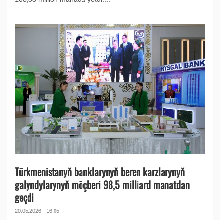
Türkmenistanyň banklarynyň beren karzlarynyň
galyndylarynyň möçberi 98,5 milliard manatdan
geçdi
20.05.2026 - 16:05