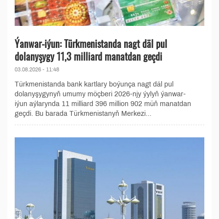
Ýanwar-iýun: Türkmenistanda nagt däl pul
dolanyşygy 11,3 milliard manatdan geçdi
03.08.2026 - 11:48
Türkmenistanda bank kartlary boýunça nagt däl pul
dolanyşygynyň umumy möçberi 2026-njy ýylyň ýanwar-
iýun aýlarynda 11 milliard 396 million 902 müň manatdan
geçdi. Bu barada Türkmenistanyň Merkezi...