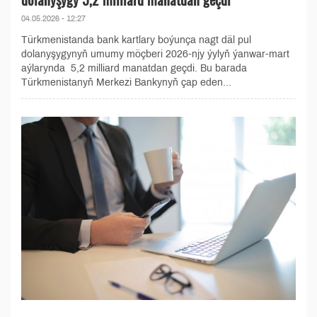
04.05.2026 - 12:27
Türkmenistanda bank kartlary boýunça nagt däl pul
dolanyşygynyň umumy möçberi 2026-njy ýylyň ýanwar-mart
aýlarynda 5,2 milliard manatdan geçdi. Bu barada
Türkmenistanyň Merkezi Bankynyň çap eden...