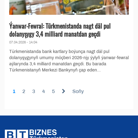
Ýanwar-Fewral: Türkmenistanda nagt däl pul
dolanyşygy 3,4 milliard manatdan geçdi
07.04.2026 - 14:04
Türkmenistanda bank kartlary boýunça nagt däl pul
dolanyşygynyň umumy möçberi 2026-njy ýylyň ýanwar-fewral
aýlarynda 3,4 milliard manatdan geçdi. Bu barada
Türkmenistanyň Merkezi Bankynyň çap eden...
1
2
3
4
5
Soňy