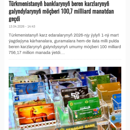
Türkmenistanyň banklarynyň beren karzlarynyň
galyndylarynyň möçberi 100,7 milliard manatdan
geçdi
13.04.2026 - 14:43
Türkmenistanyň karz edaralarynyň 2026-njy ýylyň 1-nji mart
ýagdaýyna kärhanalara, guramalara hem-de ilata milli pulda
beren karzlarynyň galyndysynyň umumy möçberi 100 milliard
756,17 million manada ýetdi....