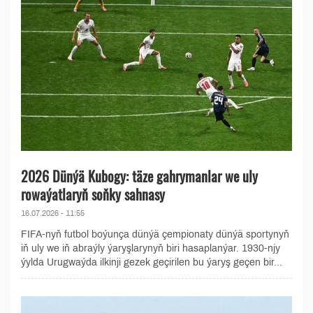
2026 Dünýä Kubogy: täze gahrymanlar we uly
rowaýatlaryň soňky sahnasy
16.07.2026 - 11:55
FIFA-nyň futbol boýunça dünýä çempionaty dünýä sportynyň
iň uly we iň abraýly ýaryşlarynyň biri hasaplanýar. 1930-njy
ýylda Urugwaýda ilkinji gezek geçirilen bu ýaryş geçen bir...