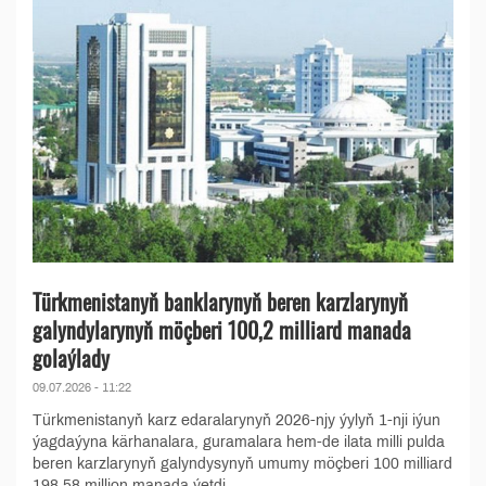
Türkmenistanyň banklarynyň beren karzlarynyň
galyndylarynyň möçberi 100,2 milliard manada
golaýlady
09.07.2026 - 11:22
Türkmenistanyň karz edaralarynyň 2026-njy ýylyň 1-nji iýun
ýagdaýyna kärhanalara, guramalara hem-de ilata milli pulda
beren karzlarynyň galyndysynyň umumy möçberi 100 milliard
198,58 million manada ýetdi....