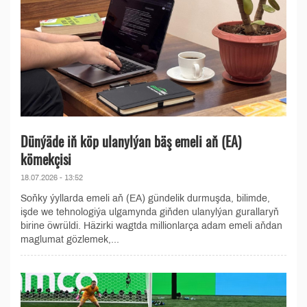
Dünýäde iň köp ulanylýan bäş emeli aň (EA)
kömekçisi
18.07.2026 - 13:52
Soňky ýyllarda emeli aň (EA) gündelik durmuşda, bilimde,
işde we tehnologiýa ulgamynda giňden ulanylýan gurallaryň
birine öwrüldi. Häzirki wagtda millionlarça adam emeli aňdan
maglumat gözlemek,...