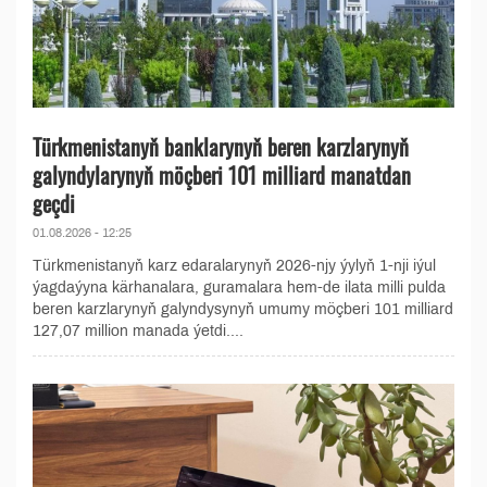
Türkmenistanyň banklarynyň beren karzlarynyň
galyndylarynyň möçberi 101 milliard manatdan
geçdi
01.08.2026 - 12:25
Türkmenistanyň karz edaralarynyň 2026-njy ýylyň 1-nji iýul
ýagdaýyna kärhanalara, guramalara hem-de ilata milli pulda
beren karzlarynyň galyndysynyň umumy möçberi 101 milliard
127,07 million manada ýetdi....