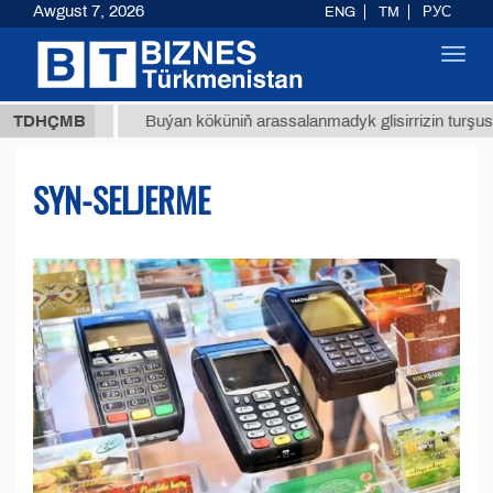
Awgust 7, 2026
ENG
TM
РУС
Toggl
navig
МТ
$12
TDHÇMB
Buýan köküniň arassalanmadyk glisirrizin turşusy (t.)
SYN-SELJERME