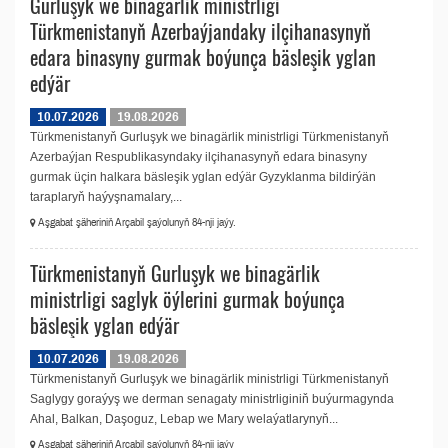
Gurluşyk we binagärlik ministrligi
Türkmenistanyň Azerbaýjandaky ilçihanasynyň
edara binasyny gurmak boýunça bäsleşik yglan
edýär
10.07.2026
19.08.2026
Türkmenistanyň Gurluşyk we binagärlik ministrligi Türkmenistanyň
Azerbaýjan Respublikasyndaky ilçihanasynyň edara binasyny
gurmak üçin halkara bäsleşik yglan edýär Gyzyklanma bildirýän
taraplaryň haýyşnamalary,...
Aşgabat şäheriniň Arçabil şaýolunyň 84-nji jaýy.
Türkmenistanyň Gurluşyk we binagärlik
ministrligi saglyk öýlerini gurmak boýunça
bäsleşik yglan edýär
10.07.2026
19.08.2026
Türkmenistanyň Gurluşyk we binagärlik ministrligi Türkmenistanyň
Saglygy goraýyş we derman senagaty ministrliginiň buýurmagynda
Ahal, Balkan, Daşoguz, Lebap we Mary welaýatlarynyň...
Aşgabat şäheriniň Arçabil şaýolunyň 84-nji jaýy