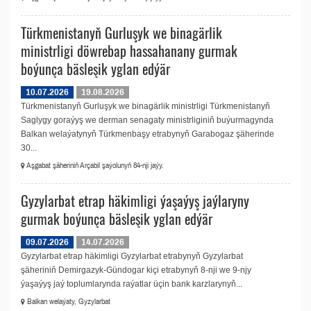
Türkmenistanyň Gurluşyk we binagärlik
ministrligi döwrebap hassahanany gurmak
boýunça bäsleşik yglan edýär
10.07.2026
19.08.2026
Türkmenistanyň Gurluşyk we binagärlik ministrligi Türkmenistanyň
Saglygy goraýyş we derman senagaty ministrliginiň buýurmagynda
Balkan welaýatynyň Türkmenbaşy etrabynyň Garabogaz şäherinde
30...
Aşgabat şäheriniň Arçabil şaýolunyň 84-nji jaýy.
Gyzylarbat etrap häkimligi ýaşaýyş jaýlaryny
gurmak boýunça bäsleşik yglan edýär
09.07.2026
14.07.2026
Gyzylarbat etrap häkimligi Gyzylarbat etrabynyň Gyzylarbat
şäheriniň Demirgazyk-Gündogar kiçi etrabynyň 8-nji we 9-njy
ýaşaýyş jaý toplumlarynda raýatlar üçin bank karzlarynyň...
Balkan welaýaty, Gyzylarbat