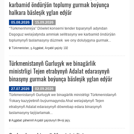
karbamid öndürýän toplumy gurmak boýunça
halkara bäsleşik yglan edýär
05.08.2026
15.09.2026
“Türkmenhimiýa” Döwlet konserni tender toparynyň adyndan
Daşoguz welaýatynda ammiak selitrasyny we karbamid öndürýän
toplumynyň taslamasyny düzmek we ony dolulygyna gurmak...
Türkmenistan, ş.Aşgabat, Arçabil şaýoly 132
Türkmenistanyň Gurluşyk we binagärlik
ministrligi Tejen etrabynyň Adalat edarasynyň
binasyny gurmak boýunça bäsleşik yglan edýär
27.07.2026
02.09.2026
Türkmenistanyň Gurluşyk we binagärlik ministrligi Türkmenistanyň
Ýokary kazyýetiniň buýurmagynda Ahal welaýatynyň Tejen
etrabynyň Adalat edarasynyň döwrebap edara binasynyň
taslamasyny taýýarlamak...
Aşgabat şäheriniň Arçabil şaýolunyň 84-nji jaýy.