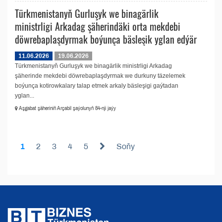
Türkmenistanyň Gurluşyk we binagärlik
ministrligi Arkadag şäherindäki orta mekdebi
döwrebaplaşdyrmak boýunça bäsleşik yglan edýär
11.06.2026
19.06.2026
Türkmenistanyň Gurluşyk we binagärlik ministrligi Arkadag
şäherinde mekdebi döwrebaplaşdyrmak we durkuny täzelemek
boýunça kotirowkalary talap etmek arkaly bäsleşigi gaýtadan
yglan...
Aşgabat şäheriniň Arçabil şaýolunyň 84-nji jaýy
1
2
3
4
5
Soňy