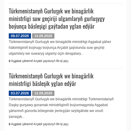
Türkmenistanyň Gurluşyk we binagärlik
ministrligi suw geçiriji ulgamlaryň gurluşygy
boýunça bäsleşigi gaýtadan yglan edýär
08.07.2026
14.08.2026
Türkmenistanyň Gurluşyk we binagärlik ministrligi Aşgabat şäher
häkimliginiň buýrugy boýunça Arçabil şaýolunda suw geçiriji
ulgamlary we suwaryş ulgamy üçin desgalary...
Aşgabat şäheriniň Arçabil şaýolunyň 84-nji jaýy.
Türkmenistanyň Gurluşyk we binagärlik
ministrligi bäsleşik yglan edýär
03.07.2026
12.08.2026
Türkmenistanyň Gurluşyk we binagärlik ministrligi Türkmenistanyň
Daşky gurşawy goramak ministrliginiň buýurmagynda Aşgabat
şäheriniň günorta böleginde ýerleşýän seýilgähde we onuň
ýanaşyk...
Aşgabat şäheriniň Arçabil şaýolunyň 84-nji jaýy.