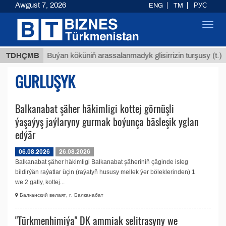
Awgust 7, 2026
ENG
TM
РУС
Toggl
navig
 ТМТ
$
TDHÇMB
Buýan köküniň arassalanmadyk glisirrizin turşusy (t.)
GURLUŞYK
Balkanabat şäher häkimligi kottej görnüşli
ýaşaýyş jaýlaryny gurmak boýunça bäsleşik yglan
edýär
06.08.2026
26.08.2026
Balkanabat şäher häkimligi Balkanabat şäheriniň çäginde isleg
bildirýän raýatlar üçin (raýatyň hususy mellek ýer böleklerinden) 1
we 2 gatly, kottej...
Балканский велаят, г. Балканабат
"Türkmenhimiýa" DK ammiak selitrasyny we