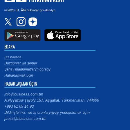
© 2026 BT. Ähli hukuklar goralandyr.
EDARA
Biz barada
Düzgünler we şertler
Şahsy maglumatlaryň goragy
Habarlaşmak üçin
HABARLAŞMAK ÜÇIN
info@business.com.tm
A.Nyýazow şaýoly 157, Aşgabat, Türkmenistan, 744000
+993 61 89 14 98
Bildirişleriňizi we iş orunlaryňyzy ýerleşdirmek üçin:
press@business.com.tm