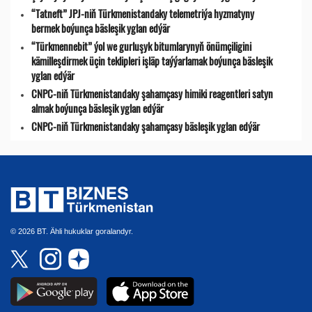
“Tatneft” JPJ-niň Türkmenistandaky telemetriýa hyzmatyny
bermek boýunça bäsleşik yglan edýär
“Türkmennebit” ýol we gurluşyk bitumlarynyň önümçiligini
kämilleşdirmek üçin teklipleri işläp taýýarlamak boýunça bäsleşik
yglan edýär
CNPC-niň Türkmenistandaky şahamçasy himiki reagentleri satyn
almak boýunça bäsleşik yglan edýär
CNPC-niň Türkmenistandaky şahamçasy bäsleşik yglan edýär
© 2026 BT. Ähli hukuklar goralandyr.