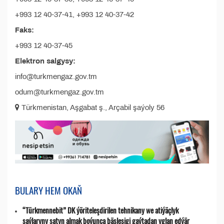
+993 12 40-37-41, +993 12 40-37-42
Faks:
+993 12 40-37-45
Elektron salgysy:
info@turkmengaz.gov.tm
odum@turkmengaz.gov.tm
Türkmenistan, Aşgabat ş., Arçabil şaýoly 56
BULARY HEM OKAŇ
“Türkmennebit” DK ýöriteleşdirilen tehnikany we atiýäçlyk
şaýlaryny satyn almak boýunça bäsleşigi gaýtadan yglan edýär