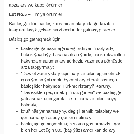
abzallary we kabel önümleri
Lot No.5
– Himiýa önümleri
Bäsleşige diňe bäsleşik resminamalarynda görkezilen
talaplara laýyk gelýän haryt öndürijiler gatnaşyp bilerler.
Bäsleşige gatnaşmak üçin:
bäsleşige gatnaşmaga isleg bildirýäniň doly ady,
hukuk ýagdaýy, hasaba alnan ýurdy, bank rekwizitleri
hakynda maglumatlary görkezip ýazmaça görnüşde
arza tabşyrmaly;
"Döwlet zerurlyklary üçin harytlar bilen üpjün etmek,
işleri ýerine ýetirmek, hyzmatlary etmek boýunça
bäsleşikler hakynda" Türkmenistanyň Kanuny,
"Bäsleşikleri geçirmekligiň düzgünleri" we bäsleşige
gatnaşmak üçin gerekli resminamalar bilen tanyş
bolmaly;
lotuň häsiýetnamasyny, degişli tehniki talaplary we
şertnamanyň esasy şertlerini almaly;
bäsleşige gatnaşmak üçin yzyna gaýtarmazlyk şerti
bilen her Lot üçin 500 (bäş ýüz) amerikan dollary