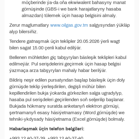
möçberinde ýa-da oňa ekwiwalent bahasyny manat
görnüşinde (GBS-i we bank harajatlaryny hasaba
almazdan) tölemek üçin hasap belgisini almaly.
Zerur maglumatlary
www.oilgas.gov.tm
salgysyndan ýükläp
alyp bilersiňiz.
Tendere gatnaşmak üçin teklipler 20.05.2026 ýerli wagt
bilen sagat 15.00 çenli kabul edilýär.
Bellenen möhletden giç tabşyrylan bäsleşik teklipleri kabul
edilmeýär. Pul serişdelerini geçirmek üçin hasap belgisi
ýazmaça arza tabşyrylan mahaly habar berilýär.
Bildiriş neşir edilen pursatyndan başlap bäsleşik üçin doly
görnüşde teklip ýerleşdirilen, degişli möhür bilen
kepillendirilen bukja ýokarda görkezilen salga ugradylyp,
hasaba pul serişdeleri geçirilenden soň seljerilip başlanar.
Bukjada hökmany suratda anketanyň elektron görnüşi,
şertnamanyň esasy häsiýetnamasy (Word görnüşde) we
tehniki-ykdysady häsiýetnama (Excel görnüşde) bolmaly.
Habarlaşmak üçin telefon belgileri:
+993 12 40-37-39, +993 12 40-37-40