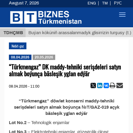
Awgust 7, 2026
ENG
TM
РУС
Toggl
navig
 ТМТ
$
TDHÇMB
Buýan köküniň arassalanmadyk glisirrizin turşusy (t.)
Nebit-gaz
08.04.2026
20.05.2026
“Türkmengaz” DK maddy-tehniki serişdeleri satyn
almak boýunça bäsleşik yglan edýär
08.04.2026 - 11:00
“Türkmengaz” döwlet konserni maddy-tehniki
serişdeleri satyn almak boýunça №T/GAZ-019 açyk
bäsleşik yglan edýär
Lot No.2
– Tehnologik enjamlar
Lot No.3
– Elektrotehniki enjamlar, gözegçilik-ölçeg