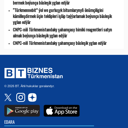
bermek boýunça bäsleşik yglan edýär
“Türkmennebit” ýol we gurluşyk bitumlarynyň önümçiligini
kämilleşdirmek üçin teklipleri işläp taýýarlamak boýunça bäsleşik
yglan edýär
CNPC-niň Türkmenistandaky şahamçasy himiki reagentleri satyn
almak boýunça bäsleşik yglan edýär
CNPC-niň Türkmenistandaky şahamçasy bäsleşik yglan edýär
© 2026 BT. Ähli hukuklar goralandyr.
EDARA