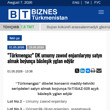
Awgust 7, 2026
ENG
TM
РУС
Toggl
navig
37,8 ТМТ
4/1 (kg.)
TDHÇMB
Buýan köküniň arassalanmadyk glisirrizin 
Nebit-gaz
01.05.2026
19.06.2026
“Türkmengaz” DK umumy zawod enjamlaryny satyn
almak boýunça bäsleşik yglan edýär
01.05.2026 - 13:36
“Türkmengaz” döwlet konserni maddy-tehniki
serişdeleri satyn almak boýunça №T/GAZ-025 açyk
bäsleşik yglan edýär
Lot No.2
– Umumy zawod enjamlary
Lot No.3
– Gözegçilik-ölçeg enjamlary, aragatnaşyk