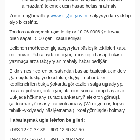
almazdan) tölemek üçin hasap belgisini almaly.
Zerur maglumatlary
www.oilgas.gov.tm
salgysyndan ýükläp
alyp bilersiňiz.
Tendere gatnaşmak üçin teklipler 19.06.2026 ýerli wagt
bilen sagat 15.00 çenli kabul edilýär.
Bellenen möhletden giç tabşyrylan bäsleşik teklipleri kabul
edilmeýär. Pul serişdelerini geçirmek üçin hasap belgisi
ýazmaça arza tabşyrylan mahaly habar berilýär.
Bildiriş neşir edilen pursatyndan başlap bäsleşik üçin doly
görnüşde teklip ýerleşdirilen, degişli möhür bilen
kepillendirilen bukja ýokarda görkezilen salga ugradylyp,
hasaba pul serişdeleri geçirilenden soň seljerilip başlanar.
Bukjada hökmany suratda anketanyň elektron görnüşi,
şertnamanyň esasy häsiýetnamasy (Word görnüşde) we
tehniki-ykdysady häsiýetnama (Excel görnüşde) bolmaly.
Habarlaşmak üçin telefon belgileri:
+993 12 40-37-39, +993 12 40-37-40
+993 12 40-37-41, +993 12 40-37-42