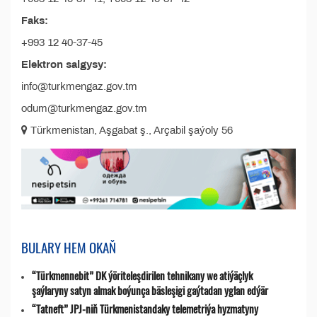
Faks:
+993 12 40-37-45
Elektron salgysy:
info@turkmengaz.gov.tm
odum@turkmengaz.gov.tm
Türkmenistan, Aşgabat ş., Arçabil şaýoly 56
BULARY HEM OKAŇ
“Türkmennebit” DK ýöriteleşdirilen tehnikany we atiýäçlyk
şaýlaryny satyn almak boýunça bäsleşigi gaýtadan yglan edýär
“Tatneft” JPJ-niň Türkmenistandaky telemetriýa hyzmatyny