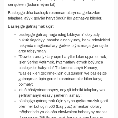
serişdeleri (bölünmeýän lot)
Bäsleşige diňe bäsleşik resminamalarynda görkezilen
talaplara laýyk gelýän haryt öndürijiler gatnaşyp bilerler.
Bäsleşige gatnaşmak üçin:
bäsleşige gatnaşmaga isleg bildirýäniň doly ady,
hukuk ýagdaýy, hasaba alnan ýurdy, bank rekwizitleri
hakynda maglumatlary görkezip ýazmaça görnüşde
arza tabşyrmaly;
"Döwlet zerurlyklary üçin harytlar bilen üpjün etmek,
işleri ýerine ýetirmek, hyzmatlary etmek boýunça
bäsleşikler hakynda" Türkmenistanyň Kanuny,
"Bäsleşikleri geçirmekligiň düzgünleri" we bäsleşige
gatnaşmak üçin gerekli resminamalar bilen tanyş
bolmaly;
lotuň häsiýetnamasyny, degişli tehniki talaplary we
şertnamanyň esasy şertlerini almaly;
bäsleşige gatnaşmak üçin yzyna gaýtarmazlyk şerti
bilen her Lot üçin 500 (bäş ýüz) amerikan dollary
möçberinde ýa-da oňa ekwiwalent bahasyny manat
görnüşinde (GBS-i we bank harajatlaryny hasaba