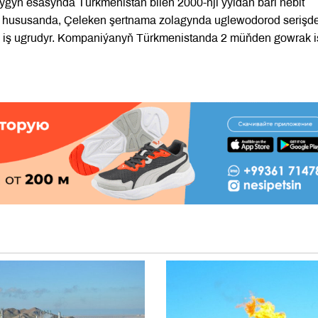
gyň esasynda Türkmenistan bilen 2000-nji ýyldan bäri nebit
, hususanda, Çeleken şertnama zolagynda uglewodorod serişde
 iş ugrudyr. Kompaniýanyň Türkmenistanda 2 müňden gowrak i