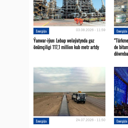
03.08.2026 - 11:59
Energiýa
Energiýa
Ýanwar-iýun: Lebap welaýatynda gaz
“Türkme
önümçiligi 117,1 million kub metr artdy
de bitu
döwreba
24.07.2026 - 11:50
Energiýa
Energiýa