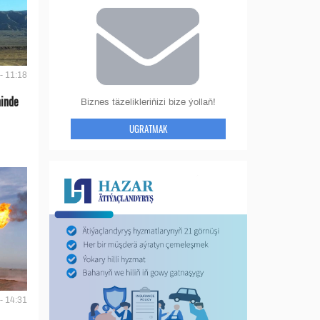
- 11:18
ninde
Biznes täzelikleriňizi bize ýollaň!
UGRATMAK
- 14:31