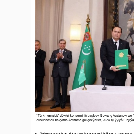
“Türkmennebit” döwlet konserniniň başlygy Guwanç Agajanow we “D
düşünişmek hakynda Ähtnama gol çekýärler, 2024-nji ýylyň 5-nji 