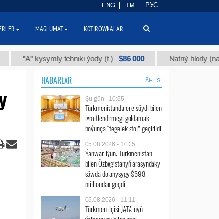
ENG
TM
РУС
ERLER
MAGLUMAT
KOTIROWKALAR
$86 000
А" kysymly tehniki ýody (t.)
Natriý hlorly (nahar duzy
HABARLAR
ÄHLISI
y
Şu gün - 10:55
Türkmenistanda ene süýdi bilen
iýmitlendirmegi goldamak
boýunça “tegelek stol” geçirildi
05.08.2026 - 14:35
Ýanwar-iýun: Türkmenistan
bilen Özbegistanyň arasyndaky
söwda dolanyşygy $598
milliondan geçdi
05.08.2026 - 11:11
Türkmen ilçisi JATA-nyň