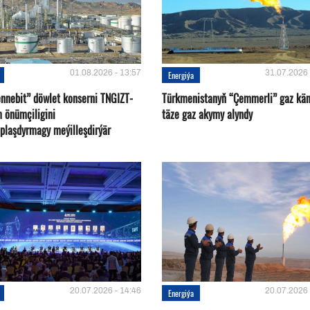
01.08.2026 - 13:57
31.07.2026 
Energiýa
nnebit” döwlet konserni TNGIZT-
Türkmenistanyň “Çemmerli” gaz kä
m önümçiligini
täze gaz akymy alyndy
plaşdyrmagy meýilleşdirýär
20.07.2026 - 14:46
20.07.2026 
Energiýa