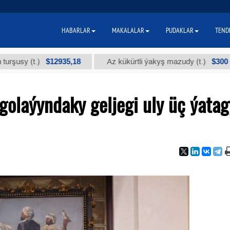
HABARLAR
MAKALALAR
PUDAKLAR
TEND
$12935,18
$300
 (t.)
Az kükürtli ýakyş mazudy (t.)
"
golaýyndaky geljegi uly üç ýatag