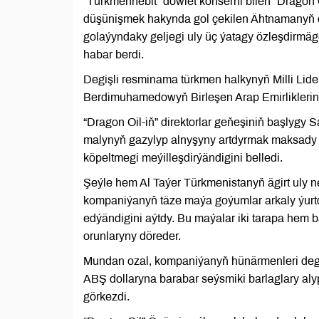
“Türkmennebit” döwlet konserni bilen “Dragon
düşünişmek hakynda gol çekilen Ähtnamanyň ç
golaýyndaky geljegi uly üç ýatagy özleşdirmä
habar berdi.
Degişli resminama türkmen halkynyň Milli Lid
Berdimuhamedowyň Birleşen Arap Emirliklerine
“Dragon Oil-iň” direktorlar geňeşiniň başlyg
malynyň gazylyp alnyşyny artdyrmak maksady b
köpeltmegi meýilleşdirýändigini belledi.
Şeýle hem Al Taýer Türkmenistanyň ägirt uly n
kompaniýanyň täze maýa goýumlar arkaly ýurtda
edýändigini aýtdy. Bu maýalar iki tarapa hem b
orunlaryny döreder.
Mundan ozal, kompaniýanyň hünärmenleri degiş
ABŞ dollaryna barabar seýsmiki barlaglary alyp
görkezdi.