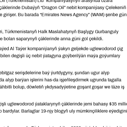
 Oil (Turkmenistan) Ltd” kompaniýasynyň arasynda özara
äklerinde Dubaýyň “Dragon Oil” nebit kompaniýasy Çelekeniň
ge girişer. Bu barada “Emirates News Agency” (WAM) şenbe gün
eri, Türkmenistanyň Halk Maslahatynyň Başlygy Gurbanguly
 bolan saparynyň çäklerinde anna güni gol çekildi.
y Saýed Al Taýer kompaniýanyň ýakyn geljekde uglewodorod çig
ilen degişli üç nebit ýatagyna goýberilýän maýa goýumlary
ebitgaz serişdelerine baý ýurtdygyny, şundan ugur alyp
 alyp barýan işlerini has-da işjeňleşdirmek ugrunda tagalla
ähbitli bolup, döwletiň ykdysadyýetine goşant goşar we täze iş
li uglewodorod ýataklarynyň çäklerinde jemi bahasy $35 mill
 bardylar. Barlaglar 19-njy blogyň uly mümkinçiliklere eýedigin