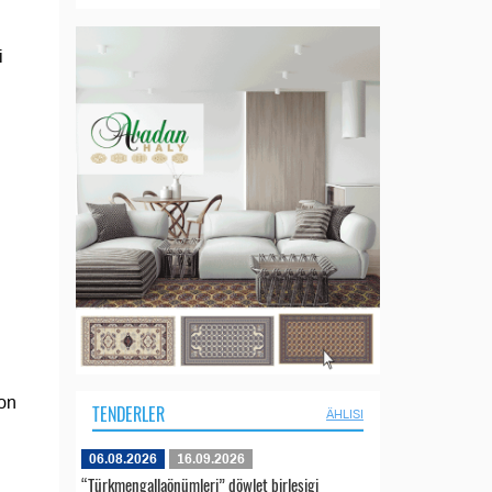
i
ion
TENDERLER
ÄHLISI
i
06.08.2026
16.09.2026
“Türkmengallaönümleri” döwlet birleşigi