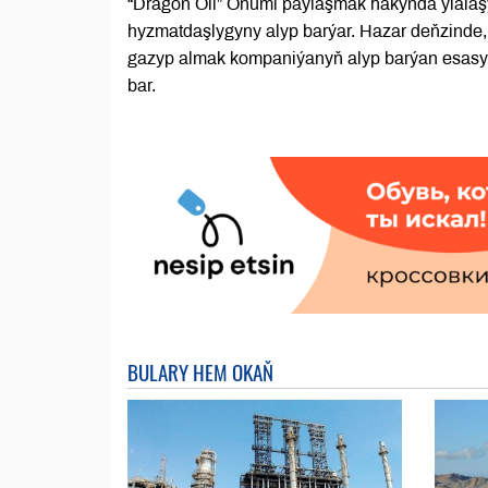
“Dragon Oil” Önümi paýlaşmak hakynda ylalaşy
hyzmatdaşlygyny alyp barýar. Hazar deňzinde
gazyp almak kompaniýanyň alyp barýan esasy
bar.
BULARY HEM OKAŇ