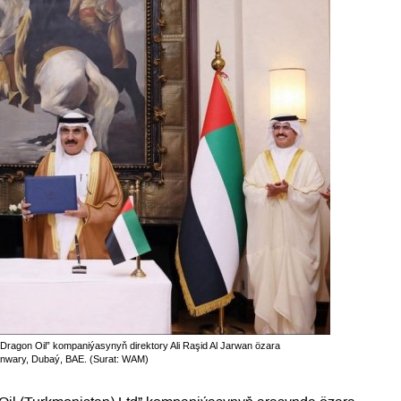
ragon Oil” kompaniýasynyň direktory Ali Raşid Al Jarwan özara
ýanwary, Dubaý, BAE. (Surat: WAM)