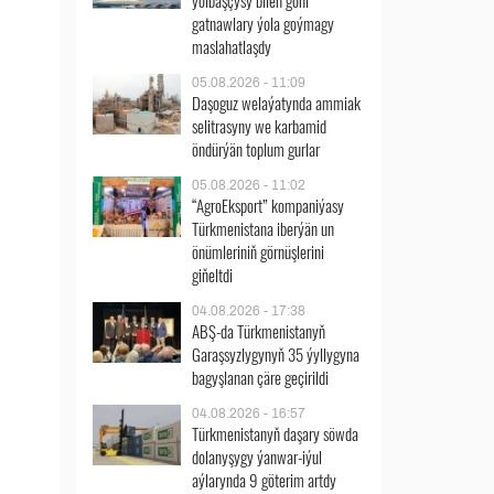
ýolbaşçysy bilen göni
gatnawlary ýola goýmagy
maslahatlaşdy
05.08.2026 - 11:09
Daşoguz welaýatynda ammiak
selitrasyny we karbamid
öndürýän toplum gurlar
05.08.2026 - 11:02
“AgroEksport” kompaniýasy
Türkmenistana iberýän un
önümleriniň görnüşlerini
giňeltdi
04.08.2026 - 17:38
ABŞ-da Türkmenistanyň
Garaşsyzlygynyň 35 ýyllygyna
bagyşlanan çäre geçirildi
04.08.2026 - 16:57
Türkmenistanyň daşary söwda
dolanyşygy ýanwar-iýul
aýlarynda 9 göterim artdy