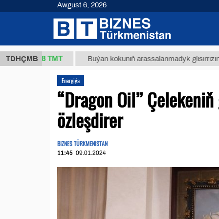
Awgust 6, 2026
37,8 ТМТ
)
TDHÇMB
Buýan köküniň arassalanmadyk glisirrizin turşusy
Energiýa
“Dragon Oil” Çelekeniň 
özleşdirer
BIZNES TÜRKMENISTAN
11:45
09.01.2024