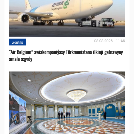
08.08.2026 - 11:46
Logistika
“Air Belgium” awiakompaniýasy Türkmenistana ilkinji gatnawyny
amala aşyrdy