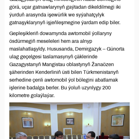
görä, uçar gatnawlarynyň gaýtadan dikeldilmegi iki
ýurduň arasynda işewürlik we syýahatçylyk
gatnaşyklarynyň işjeňleşmegine ýardam edip biler.
Gepleşikleriň dowamynda awtomobil ýollaryny
ösdürmegiň meseleleri hem ara alnyp
maslahatlaşyldy. Hususanda, Demirgazyk – Günorta
ulag geçelgesi taslamasynyň çäklerinde
Gazagystanyň Mangistau oblastynyň Žanaözen
şäherinden Kenderliniň üsti bilen Türkmenistanyň
serhedine çenli awtomobil ýol bölegini abatlamak
işlerine badalga berler. Bu ýoluň uzynlygy 200
kilometre golaýlaýar.