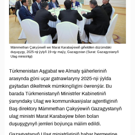
Mämmethan Çakyýewiň we Marat Karabaýewiň giňeldilen düzümdäki
duşuşygy, 2025-nji ýylyň 19-njy maýy, Gazagystan (Surat: Gazagystanyň
Ulag ministrligi)
Türkmenistan Aşgabat we Almaty şäherleriniň
arasynda göni uçar gatnawlaryny 2025-nji ýylda
gaýtadan dikeltmek mümkinçiligini öwrenýär. Bu
barada Türkmenistanyň Ministrler Kabinetiniň
ýanyndaky Ulag we kommunikasiýalar agentliginiň
Baş direktory Mämmethan Çakyýewiň Gazagystanyň
ulag ministri Marat Karabaýew bilen bolan
duşuşygynyň jemleri boýunça mälim edildi.
Gazagystanyň Ulag ministrliginiň habar bermegine