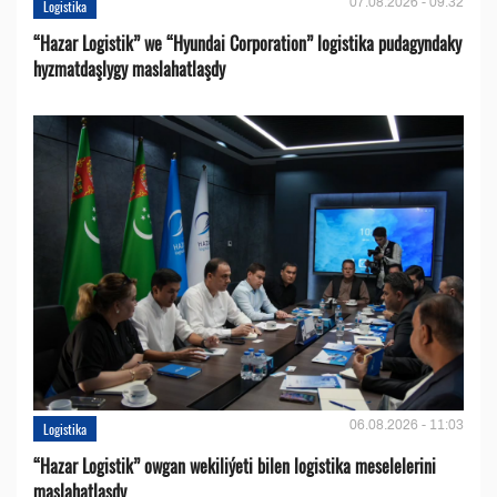
07.08.2026 - 09:32
Logistika
“Hazar Logistik” we “Hyundai Corporation” logistika pudagyndaky
hyzmatdaşlygy maslahatlaşdy
06.08.2026 - 11:03
Logistika
“Hazar Logistik” owgan wekiliýeti bilen logistika meselelerini
maslahatlaşdy