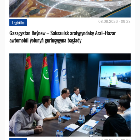
08.08.2026 - 09:23
Logistika
Gazagystan Beýnew – Saksaulsk aralygyndaky Aral–Hazar
awtomobil ýolunyň gurluşygyna başlady