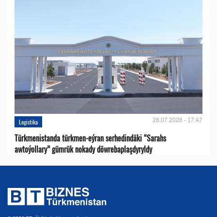
28.07.2026 - 17:47
Logistika
Türkmenistanda türkmen-eýran serhedindäki “Sarahs
awtoýollary” gümrük nokady döwrebaplaşdyryldy