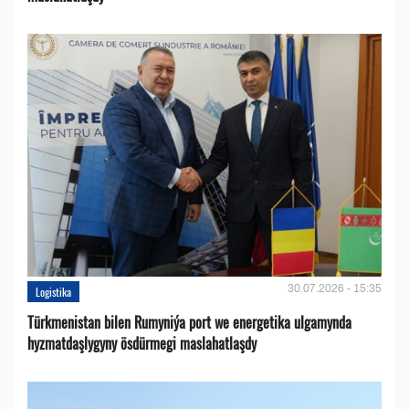
30.07.2026 - 15:35
Logistika
Türkmenistan bilen Rumyniýa port we energetika ulgamynda
hyzmatdaşlygyny ösdürmegi maslahatlaşdy