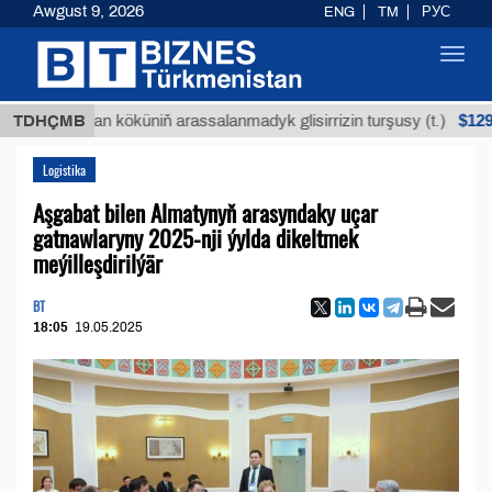
Awgust 9, 2026
ENG
TM
РУС
Toggl
navig
$12935,18
Buýan köküniň arassalanmadyk glisirrizin turşusy (t.)
TDHÇMB
Logistika
Aşgabat bilen Almatynyň arasyndaky uçar
gatnawlaryny 2025-nji ýylda dikeltmek
meýilleşdirilýär
BT
18:05
19.05.2025