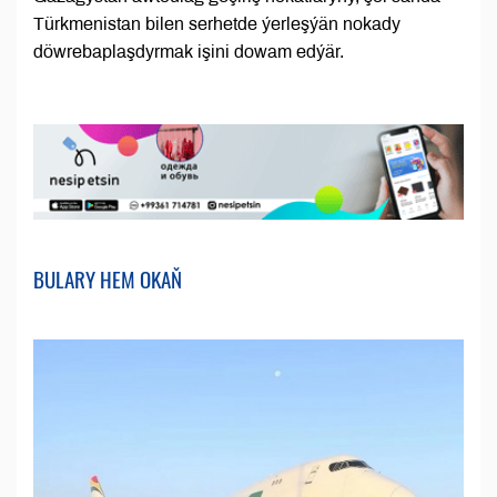
Türkmenistan bilen serhetde ýerleşýän nokady
döwrebaplaşdyrmak işini dowam edýär.
BULARY HEM OKAŇ