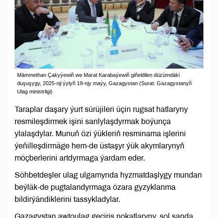
Mämmethan Çakyýewiň we Marat Karabaýewiň giňeldilen düzümdäki
duşuşygy, 2025-nji ýylyň 19-njy maýy, Gazagystan (Surat: Gazagystanyň
Ulag ministrligi)
Taraplar daşary ýurt sürüjileri üçin rugsat hatlaryny
resmileşdirmek işini sanlylaşdyrmak boýunça
ylalaşdylar. Munuň özi ýükleriň resminama işlerini
ýeňilleşdirmäge hem-de üstaşyr ýük akymlarynyň
möçberlerini artdyrmaga ýardam eder.
Söhbetdeşler ulag ulgamynda hyzmatdaşlygy mundan
beýläk-de pugtalandyrmaga özara gyzyklanma
bildirýändiklerini tassykladylar.
Gazagystan awtoulag geçiriş nokatlaryny, şol sanda