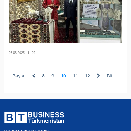
26.03.2025 - 11:29
Başlat
8
9
10
11
12
Bitir
© 2026 BT Tüm hakları saklıdır.