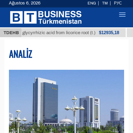
Ağustos 6, 2026
ENG
TM
РУС
Toggl
navig
$12935,18
 glycyrrhizic acid from licorice root (t.)
TDEHB
Low-sulfur
ANALIZ