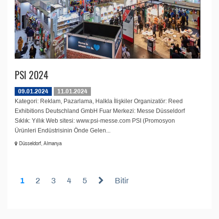
PSI 2024
09.01.2024
11.01.2024
Kategori: Reklam, Pazarlama, Halkla İlişkiler Organizatör: Reed
Exhibitions Deutschland GmbH Fuar Merkezi: Messe Düsseldorf
Sıklık: Yıllık Web sitesi: www.psi-messe.com PSI (Promosyon
Ürünleri Endüstrisinin Önde Gelen...
Düsseldorf, Almanya
1
2
3
4
5
Bitir