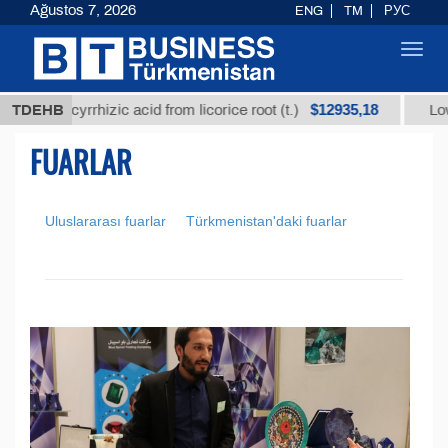
Ağustos 7, 2026
ENG
TM
РУС
Toggl
navig
$12935,18
lycyrrhizic acid from licorice root (t.)
TDEHB
Low-sulfur fu
FUARLAR
Uluslararası fuarlar
Türkmenistan'daki fuarlar