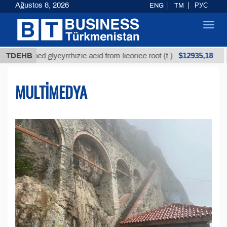
Ağustos 8, 2026
ENG
TM
РУС
Toggl
navig
$12935,18
ined glycyrrhizic acid from licorice root (t.)
TDEHB
Low-su
MULTIMEDYA