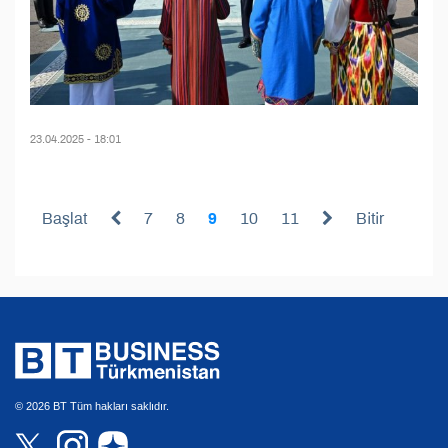
23.04.2025 - 18:01
Başlat
7
8
9
10
11
Bitir
© 2026 BT Tüm hakları saklıdır.