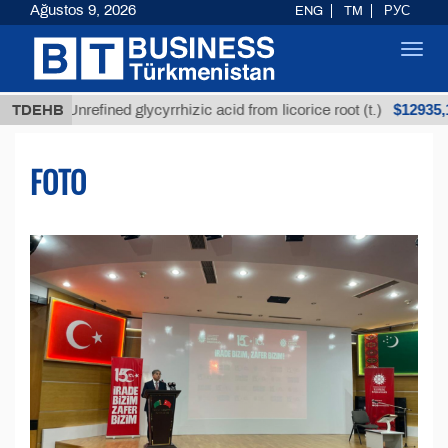
Ağustos 9, 2026
ENG
TM
РУС
Toggl
navig
$12935,18
Unrefined glycyrrhizic acid from licorice root (t.)
TDEHB
FOTO