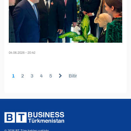
04.06.2026 - 20:42
1
2
3
4
5
Bitir
© 2026 BT Tüm hakları saklıdır.