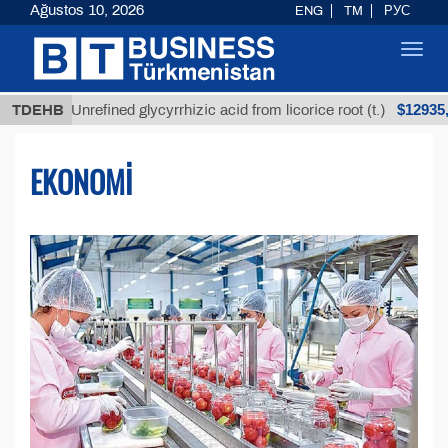
Ağustos 10, 2026
ENG
TM
РУС
Toggl
navig
$12935,18
TDEHB
Unrefined glycyrrhizic acid from licorice root (t.)
EKONOMI