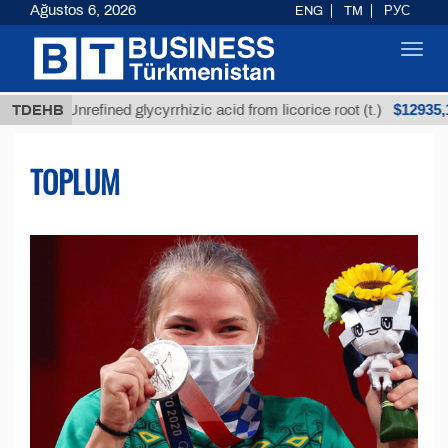
Ağustos 6, 2026
ENG
TM
РУС
Toggl
navig
$12935,18
Unrefined glycyrrhizic acid from licorice root (t.)
TDEHB
TOPLUM