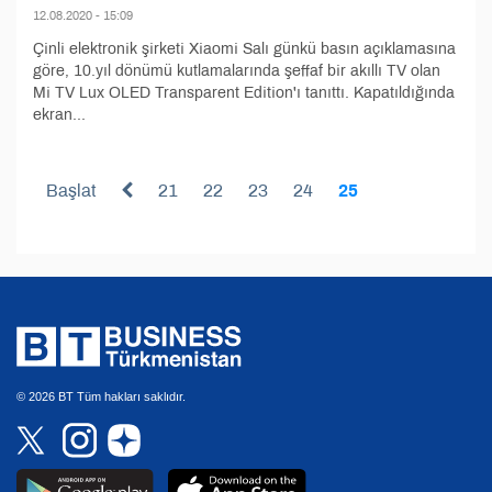
12.08.2020 - 15:09
Çinli elektronik şirketi Xiaomi Salı günkü basın açıklamasına
göre, 10.yıl dönümü kutlamalarında şeffaf bir akıllı TV olan
Mi TV Lux OLED Transparent Edition'ı tanıttı. Kapatıldığında
ekran...
Başlat
21
22
23
24
25
© 2026 BT Tüm hakları saklıdır.