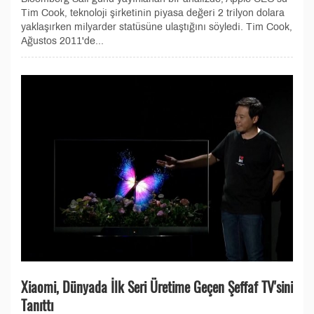
Tim Cook, teknoloji şirketinin piyasa değeri 2 trilyon dolara
yaklaşırken milyarder statüsüne ulaştığını söyledi. Tim Cook,
Ağustos 2011'de...
Xiaomi, Dünyada İlk Seri Üretime Geçen Şeffaf TV'sini
Tanıttı