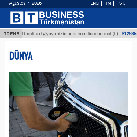
Ağustos 7, 2026
ENG
TM
РУС
Toggl
navig
$12935,18
Unrefined glycyrrhizic acid from licorice root (t.)
TDEHB
DÜNYA