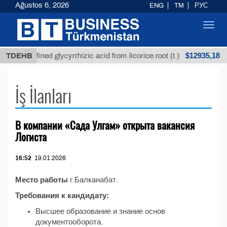
Ağustos 6, 2026
ENG
TM
РУС
Toggl
navig
$12935,18
TDEHB
Unrefined glycyrrhizic acid from licorice root (t.)
İş İlanları
В компании «Сада Улгам» открыта вакансия
Логиста
16:52
19.01.2026
Место работы
г.Балканабат.
Требования к кандидату:
Высшее образование и знание основ
документооборота.