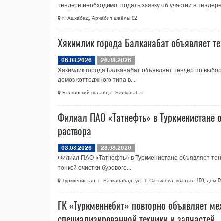
тендере необходимо: подать заявку об участии в тендере.
г. Ашхабад, Арчабил шаёлы 92
Хякимлик города Балканабат объявляет те
06.08.2026
26.08.2026
Хякимлик города Балканабат объявляет тендер по выбор
домов коттеджного типа в...
Балканский велаят, г. Балканабат
Филиал ПАО «Татнефть» в Туркменистане о
раствора
03.08.2026
28.08.2026
Филиал ПАО «Татнефть» в Туркменистане объявляет тенд
тонкой очистки бурового...
Туркменистан, г. Балканабад, ул. Т. Сатылова, квартал 150, дом 5
ГК «Туркменнебит» повторно объявляет ме
специализированной техники и запчастей