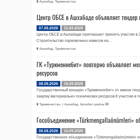
Ашхабад, Туркменистан
Центр ОБСЕ в Ашхабаде объявляет тендер 
07.08.2026
15.09.2026
Центр ОБСЕ в Ашхабаде приглашает принять участие в 
Строительство парковочных навесов на...
Ашхабад, Туркменистан
ГК «Туркменнебит» повторно объявляет ме
ресурсов
08.08.2026
18.09.2026
Государственный концерн «Туркменнебит» от имени те
закупку материально-технических ресурсов К участию в те
Туркменистан, г.Ашхабад, Арчабил шаёлы 56
Гособъединение «Türkmengallaönümleri» о
06.08.2026
16.09.2026
Государственное объединение «Türkmengallaönümleri» о