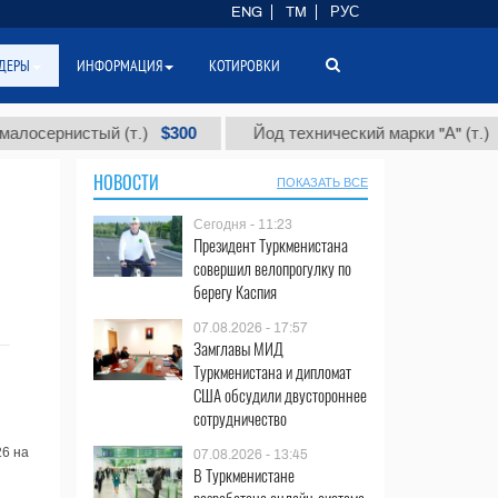
ENG
TM
РУС
ДЕРЫ
ИНФОРМАЦИЯ
КОТИРОВКИ
$300
$86 
ернистый (т.)
Йод технический марки "А" (т.)
НОВОСТИ
ПОКАЗАТЬ ВСЕ
Сегодня - 11:23
Президент Туркменистана
совершил велопрогулку по
берегу Каспия
07.08.2026 - 17:57
Замглавы МИД
Туркменистана и дипломат
США обсудили двустороннее
сотрудничество
26 на
07.08.2026 - 13:45
В Туркменистане