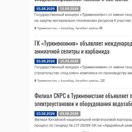
05.08.2026
15.09.2026
Государственный концерн «Туркменнебит» от имени те
на закупку материально-технических ресурсов К участию в
Туркменистан, г.Ашхабад, Арчабил шаёлы 56
ГК «Туркменхимия» объявляет международн
аммиачной селитры и карбамида
05.08.2026
15.09.2026
Государственный концерн «Туркменхимия» от имени тен
строительство «под ключ» комплекса по производству ам
Туркменистан, г.Ашхабад, Арчабил шаёлы, 132
Филиал CNPC в Туркменистане объявляет 
электроустановок и оборудования водозаб
03.08.2026
09.08.2026
Филиал Китайской национальной нефтегазовой корпора
процесс по тендеру №.CIT-26099-SR на «Аварийный ремо