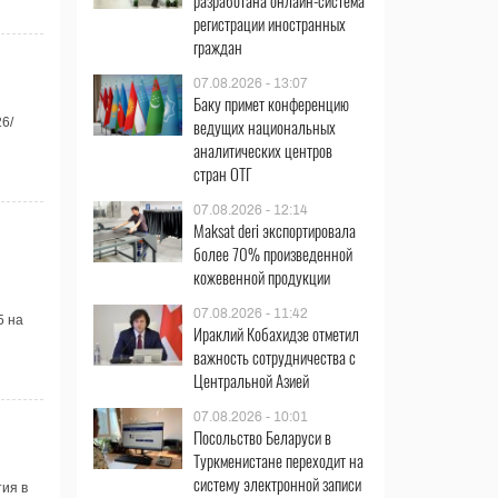
разработана онлайн-система
регистрации иностранных
граждан
07.08.2026 - 13:07
Баку примет конференцию
6/
ведущих национальных
аналитических центров
стран ОТГ
07.08.2026 - 12:14
Maksat deri экспортировала
более 70% произведенной
кожевенной продукции
07.08.2026 - 11:42
5 на
Ираклий Кобахидзе отметил
важность сотрудничества с
Центральной Азией
07.08.2026 - 10:01
Посольство Беларуси в
Туркменистане переходит на
систему электронной записи
ия в