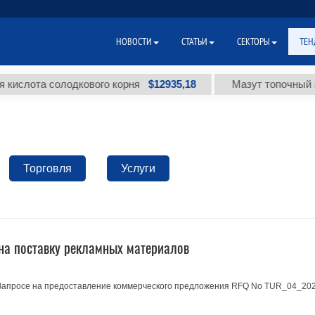
НОВОСТИ
СТАТЬИ
СЕКТОРЫ
ТЕН
$12935,18
лота солодкового корня
Мазут топочный малос
Торговля
Услуги
на поставку рекламных материалов
 Запросе на предоставление коммерческого предложения RFQ No TUR_04_20