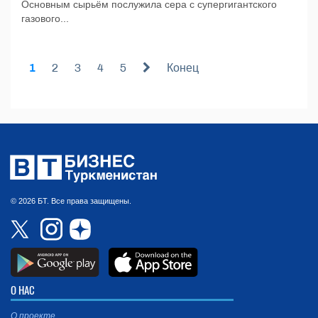
Основным сырьём послужила сера с супергигантского
газового...
1
2
3
4
5
Конец
© 2026 БТ. Все права защищены.
О НАС
О проекте