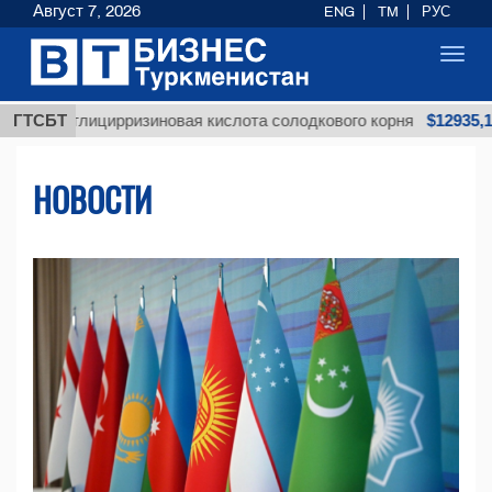
Август 7, 2026
ENG
TM
РУС
Toggl
navig
$12935,18
лицирризиновая кислота солодкового корня
ГТСБТ
М
НОВОСТИ