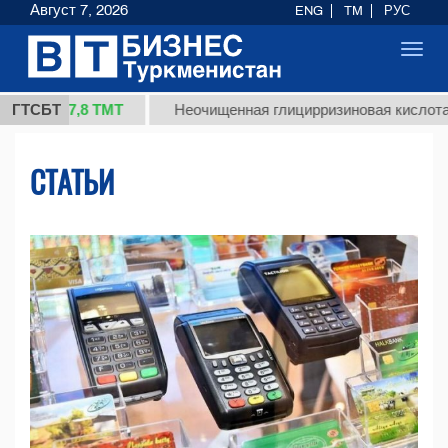
Август 7, 2026
ENG
TM
РУС
Toggl
navig
7,8 ТМТ
ГТСБТ
Неочищенная глицирризиновая кислота солодков
СТАТЬИ