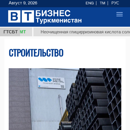
Август 9, 2026
ENG
TM
РУС
Toggl
navig
ТМТ
ГТСБТ
Неочищенная глицирризиновая кислота солодкового 
СТРОИТЕЛЬСТВО