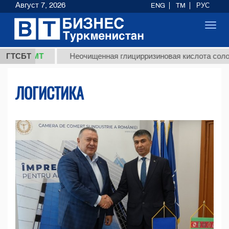
Август 7, 2026
ENG
TM
РУС
Toggl
navig
ТМТ
ГТСБТ
Неочищенная глицирризиновая кислота солодкового 
ЛОГИСТИКА