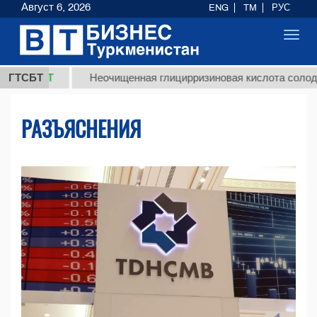
Август 6, 2026
ENG
TM
РУС
Toggl
navig
Т
ГТСБТ
Неочищенная глицирризиновая кислота солодкового ко
РАЗЪЯСНЕНИЯ