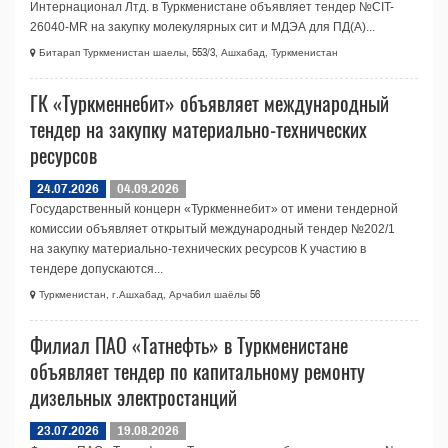
Интернационал Лтд. в Туркменистане объявляет тендер №CIT-
26040-МR на закупку молекулярных сит и МДЭА для ПД(А)...
Битарап Туркменистан шаелы, 553/3, Ашхабад, Туркменистан
ГК «Туркменнебит» объявляет международный
тендер на закупку материально-технических
ресурсов
24.07.2026
04.09.2026
Государственный концерн «Туркменнебит» от имени тендерной
комиссии объявляет открытый международный тендер №202/1
на закупку материально-технических ресурсов К участию в
тендере допускаются...
Туркменистан, г.Ашхабад, Арчабил шаёлы 56
Филиал ПАО «Татнефть» в Туркменистане
объявляет тендер по капитальному ремонту
дизельных электростанций
23.07.2026
19.08.2026