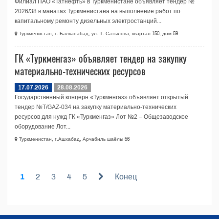
Филиал ПАО «Татнефть» в Туркменистане объявляет тендер №
2026/38 в манатах Туркменистана на выполнение работ по
капитальному ремонту дизельных электростанций...
Туркменистан, г. Балканабад, ул. Т. Сатылова, квартал 150, дом 59
ГК «Туркменгаз» объявляет тендер на закупку
материально-технических ресурсов
17.07.2026
28.08.2026
Государственный концерн «Туркменгаз» объявляет открытый
тендер №T/GAZ-034 на закупку материально-технических
ресурсов для нужд ГК «Туркменгаз» Лот №2 – Общезаводское
оборудование Лот...
Туркменистан, г.Ашхабад, Арчабиль шаёлы 56
1
2
3
4
5
Конец