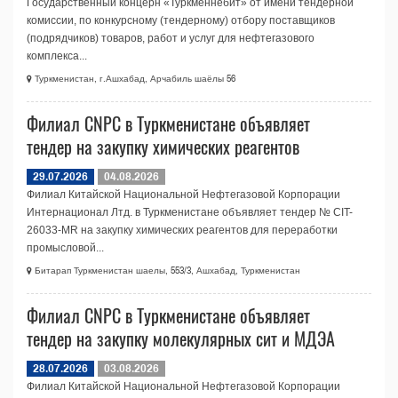
Государственный концерн «Туркменнебит» от имени тендерной
комиссии, по конкурсному (тендерному) отбору поставщиков
(подрядчиков) товаров, работ и услуг для нефтегазового
комплекса...
Туркменистан, г.Ашхабад, Арчабиль шаёлы 56
Филиал CNPC в Туркменистане объявляет
тендер на закупку химических реагентов
29.07.2026
04.08.2026
Филиал Китайской Национальной Нефтегазовой Корпорации
Интернационал Лтд. в Туркменистане объявляет тендер № CIT-
26033-МR на закупку химических реагентов для переработки
промысловой...
Битарап Туркменистан шаелы, 553/3, Ашхабад, Туркменистан
Филиал CNPC в Туркменистане объявляет
тендер на закупку молекулярных сит и МДЭА
28.07.2026
03.08.2026
Филиал Китайской Национальной Нефтегазовой Корпорации