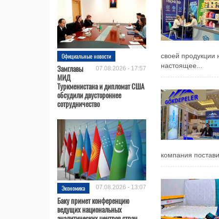
Официальные новости
своей продукции 
настоящее...
Замглавы
07.08.2026 - 17:57
МИД
Туркменистана и дипломат США
обсудили двустороннее
сотрудничество
компания поставит
Экономика
07.08.2026 - 13:07
Баку примет конференцию
ведущих национальных
аналитических центров стран