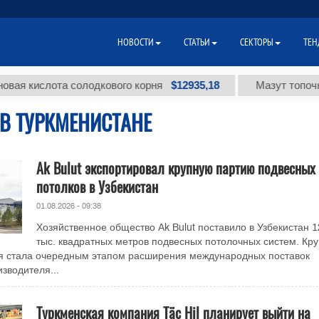
НОВОСТИ
СТАТЬИ
СЕКТОРЫ
ТЕН
$12935,18
ислота солодкового корня
Мазут топочный ма
В ТУРКМЕНИСТАНЕ
Ak Bulut экспортировал крупную партию подвесных
потолков в Узбекистан
01.08.2026 - 09:38
Хозяйственное общество Ak Bulut поставило в Узбекистан 1
тыс. квадратных метров подвесных потолочных систем. Кр
ия стала очередным этапом расширения международных поставок
зводителя...
Туркменская компания Täç Hil планирует выйти на