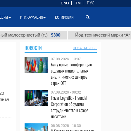
ENG
TM
РУС
ДЕРЫ
ИНФОРМАЦИЯ
КОТИРОВКИ
$300
$
лосернистый (т.)
Йод технический марки "А" (т.)
НОВОСТИ
ПОКАЗАТЬ ВСЕ
07.08.2026 - 13:07
Баку примет конференцию
ведущих национальных
аналитических центров
стран ОТГ
07.08.2026 - 09:32
20
Hazar Logistik и Hyundai
упная
Corporation обсудили
сотрудничество в сфере
логистики
06.08.2026 - 16:30