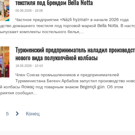
текстиля под брендом Bella Notta
05.06.2026 - 16:08
Частное предприятие «Näzli hyzmat» в начале 2026 года
дство домашнего текстиля под торговой маркой Bella Notta. В нас
ыпускает комплекты постельного белья,...
Туркменский предприниматель наладил производст
нового вида полукопчёной колбасы
18.05.2026 - 10:43
Член Союза промышленников и предпринимателей
Туркменистана Бегенч Арбабов запустил производство нов
й колбасы Rowaç под товарным знаком Begençli gün. Об этом
риятия сообщил...
5
Конец