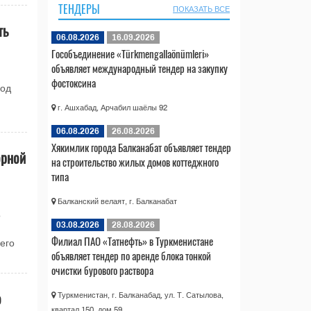
ТЕНДЕРЫ
ПОКАЗАТЬ ВСЕ
ть
06.08.2026
16.09.2026
Гособъединение «Türkmengallaönümleri»
объявляет международный тендер на закупку
фостоксина
под
и
г. Ашхабад, Арчабил шаёлы 92
06.08.2026
26.08.2026
Хякимлик города Балканабат объявляет тендер
орной
на строительство жилых домов коттеджного
типа
Балканский велаят, г. Балканабат
о
03.08.2026
28.08.2026
Филиал ПАО «Татнефть» в Туркменистане
его
объявляет тендер по аренде блока тонкой
очистки бурового раствора
о
Туркменистан, г. Балканабад, ул. Т. Сатылова,
квартал 150, дом 59