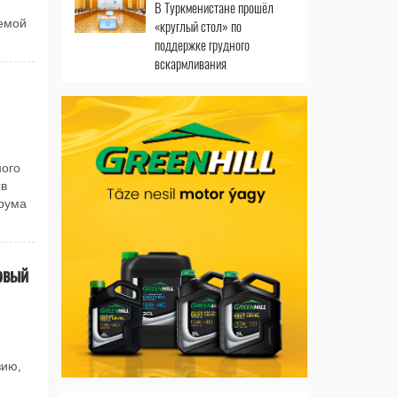
В Туркменистане прошёл
«круглый стол» по
емой
поддержке грудного
вскармливания
ного
ыв
рума
рвый
зию,