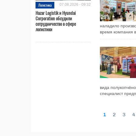
Логистика
07.08.2026 - 09:32
Hazar Logistik и Hyundai
Corporation обсудили
сотрудничество в сфере
наладило произво
логистики
время компания в
вида полукопчёно
специалист предп
1
2
3
4