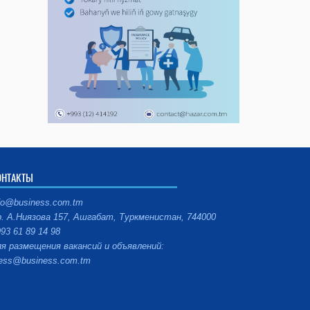
ОНТАКТЫ
fo@business.com.tm
. А.Ниязова 157, Ашгабат, Туркменистан, 744000
93 61 89 14 98
я размещения вакансий и объявлений:
ess@business.com.tm