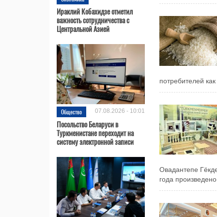
Ираклий Кобахидзе отметил
важность сотрудничества с
Центральной Азией
потребителей как 
Общество
07.08.2026 - 10:01
Посольство Беларуси в
Туркменистане переходит на
систему электронной записи
Овадантепе Гёкде
года произведено 