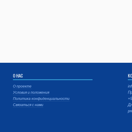
О НАС
К
in
О проекте
Пр
Условия и положения
+9
Политика конфиденциальности
Дл
Связаться с нами
pr