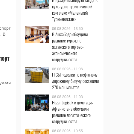
В Бухаре планируют создать
культурно-туристический
комплекс «Маленький
Туркменистан»
спорт
06.08.2026 - 13:50
В Ашхабаде обсудили
. В
развитие туркмено-
афганского торгово-
экономического
порт
сотрудничества
06.08.2026 - 11:06
ГТСБТ: сделки по нефтяному
дорожному битуму составили
бумаги
270 млн манатов
06.08.2026 - 11:03
Hazar Logistik и делегация
Афганистана обсудили
развитие логистического
сотрудничества
06.08.2026 - 10:55