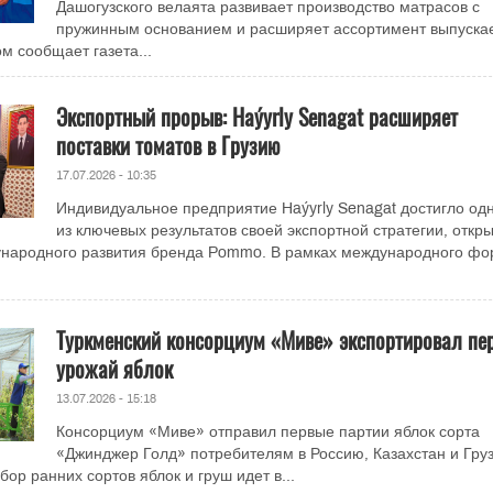
Дашогузского велаята развивает производство матрасов с
пружинным основанием и расширяет ассортимент выпуска
м сообщает газета...
Экспортный прорыв: Haýyrly Senagat расширяет
поставки томатов в Грузию
17.07.2026 - 10:35
Индивидуальное предприятие Haýyrly Senagat достигло од
из ключевых результатов своей экспортной стратегии, откр
ународного развития бренда Pommo. В рамках международного фо
Туркменский консорциум «Миве» экспортировал пе
урожай яблок
13.07.2026 - 15:18
Консорциум «Миве» отправил первые партии яблок сорта
«Джинджер Голд» потребителям в Россию, Казахстан и Гру
ор ранних сортов яблок и груш идет в...