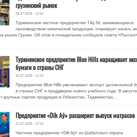
грузинский рынок
28.07.2026 - 13:42
Туркменское частное предприятие Täç hil, занимающееся
производством химической продукции, планирует начать эк
на рынок Грузии. Об этом в понедельник сообщила газета «Рысгал»
Туркменское предприятие Blue Hills наращивает экс
бумаги в страны СНГ
25.07.2026 - 11:04
Предприятие Blue Hills увеличивает экспорт целлюлозной 
в страны СНГ в преддверии нового учебного года. В августе
 крупные партии продукции в Узбекистан, Таджикистан,...
Предприятие «Dik Aý» расширяет выпуск матрасов
21.07.2026 - 17:42
Частное предприятие «Dik Aý» из Шабатского этрапа