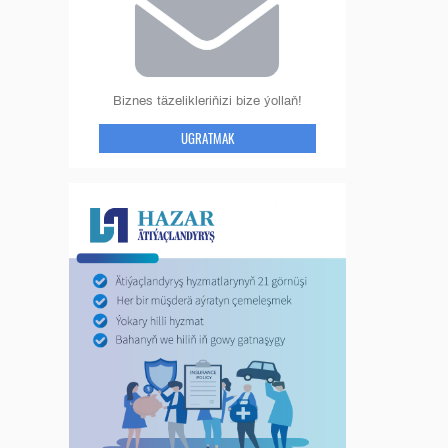
Biznes täzelikleriňizi bize ýollaň!
UGRATMAK