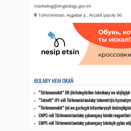
marketing@tmgeology.gov.tm
Türkmenistan, Aşgabat ş., Arçabil şaýoly 56
BULARY HEM OKAŇ
“Türkmennebit” DK ýöriteleşdirilen tehnikany we atiýäçlyk
“Tatneft” JPJ-niň Türkmenistandaky telemetriýa hyzmatyn
“Türkmennebit” ýol we gurluşyk bitumlarynyň önümçiligini k
CNPC-niň Türkmenistandaky şahamçasy himiki reagentleri 
CNPC-niň Türkmenistandaky şahamçasy bäsleşik yglan ed