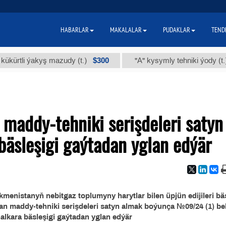
HABARLAR
MAKALALAR
PUDAKLAR
TEND
$300
$8
tli ýakyş mazudy (t.)
"А" kysymly tehniki ýody (t.)
maddy-tehniki serişdeleri satyn
bäsleşigi gaýtadan yglan edýär
enistanyň nebitgaz toplumyny harytlar bilen üpjün edijileri bä
n maddy-tehniki serişdeleri satyn almak boýunça №09/24 (1) bel
alkara bäsleşigi gaýtadan yglan edýär