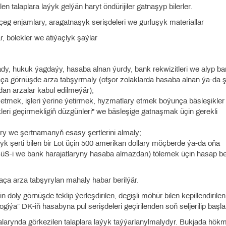
 talaplara laýyk gelýän haryt öndürijiler gatnaşyp bilerler.
ölçeg enjamlary, aragatnaşyk serişdeleri we gurluşyk materiallar
ar, bölekler we ätiýaçlyk şaýlar
ady, hukuk ýagdaýy, hasaba alnan ýurdy, bank rekwizitleri we alyp b
ça görnüşde arza tabşyrmaly (ofşor zolaklarda hasaba alnan ýa-da ş
an arzalar kabul edilmeýär);
n etmek, işleri ýerine ýetirmek, hyzmatlary etmek boýunça bäsleşikler
ri geçirmekligiň düzgünleri" we bäsleşige gatnaşmak üçin gerekli
lary we şertnamanyň esasy şertlerini almaly;
 şerti bilen bir Lot üçin 500 amerikan dollary möçberde ýa-da oňa
S-i we bank harajatlaryny hasaba almazdan) tölemek üçin hasap bel
aça arza tabşyrylan mahaly habar berilýär.
n doly görnüşde teklip ýerleşdirilen, degişli möhür bilen kepillendirile
iýa” DK-iň hasabyna pul serişdeleri geçirilenden soň seljerilip başla
malarynda görkezilen talaplara laýyk taýýarlanylmalydyr. Bukjada hök