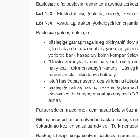
Bäsleşige diňe bäsleşik resminamalarynda görkezilen
Lot №3
– Elektrоtehniki, geofiziki, gözegçilik we 
Lot №4
– Awtoulag, traktor, ýöriteleşdirilen enjaml
Bäsleşige gatnaşmak üçin:
bäsleşige gatnaşmaga isleg bildirýäniň doly 
işleri hakynda maglumatlary görkezip ýazma
ýerlerde bank hasaplary bolan kompaniýalard
"Döwlet zerurlyklary üçin harytlar bilen üpjü
hakynda" Türkmenistanyň Kanuny, "Bäsleşikle
resminamalar bilen tanyş bolmaly;
lotuň häsiýetnamasyny, degişli tehniki talap
bäsleşige gatnaşmak üçin yzyna gaýtarmazlyk
ekwiwalent bahasyny manat görnüşinde (GBü
almaly.
Pul serişdelerini geçirmek üçin hasap belgisi ýazm
Bildiriş neşir edilen pursatyndan başlap bäsleşik üçi
ýokarda görkezilen salga ugradylyp, “Türkmengeolog
Bäskeşik teklipli bukja berilýän bäsleşik resmina