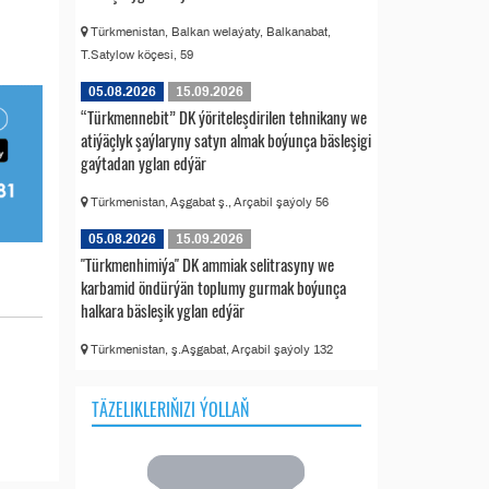
Türkmenistan, Balkan welaýaty, Balkanabat,
T.Satylow köçesi, 59
05.08.2026
15.09.2026
“Türkmennebit” DK ýöriteleşdirilen tehnikany we
atiýäçlyk şaýlaryny satyn almak boýunça bäsleşigi
gaýtadan yglan edýär
Türkmenistan, Aşgabat ş., Arçabil şaýoly 56
05.08.2026
15.09.2026
"Türkmenhimiýa" DK ammiak selitrasyny we
karbamid öndürýän toplumy gurmak boýunça
halkara bäsleşik yglan edýär
Türkmenistan, ş.Aşgabat, Arçabil şaýoly 132
TÄZELIKLERIŇIZI ÝOLLAŇ