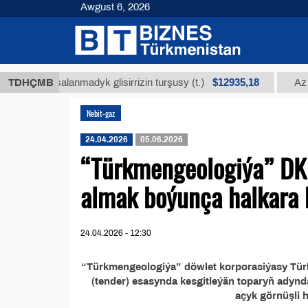
Awgust 6, 2026
$12935,18
ň arassalanmadyk glisirrizin turşusy (t.)
TDHÇMB
Az kükür
Nebit-gaz
24.04.2026
05.06.2026
“Türkmengeologiýa” DK 
almak boýunça halkara 
24.04.2026 - 12:30
“Türkmengeologiýa” döwlet korporasiýasy Türkm
(tender) esasynda kesgitleýän toparyň adynda
açyk görnüşli h