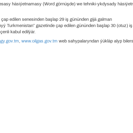
ň esasy häsiýetnamasy (Word görnüşde) we tehniki-ykdysady häsiýe
 çap edilen senesinden başlap 29 iş gününden gijä galman
ralnyý Turkmenistan” gazetinde çap edilen gününden başlap 30 (otuz) iş
enli kabul edilýär.
gy.gov.tm
,
www.oilgas.gov.tm
web sahypalaryndan ýükläp alyp bilers