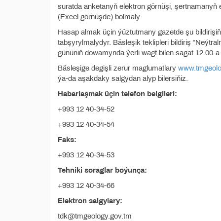
suratda anketanyň elektron görnüşi, şertnamany
(Excel görnüşde) bolmaly.
Hasap almak üçin ýüztutmany gazetde şu bildirişiň
tabşyrylmalydyr. Bäsleşik teklipleri bildiriş “Neýt
gününiň dowamynda ýerli wagt bilen sagat 12.00-a ç
Bäsleşige degişli zerur maglumatlary
www.tmgeolo
ýa-da aşakdaky salgydan alyp bilersiňiz.
Habarlaşmak üçin telefon belgileri:
+993 12 40-34-52
+993 12 40-34-54
Faks:
+993 12 40-34-53
Tehniki soraglar boýunça:
+993 12 40-34-66
Elektron salgylary:
tdk@tmgeology.gov.tm