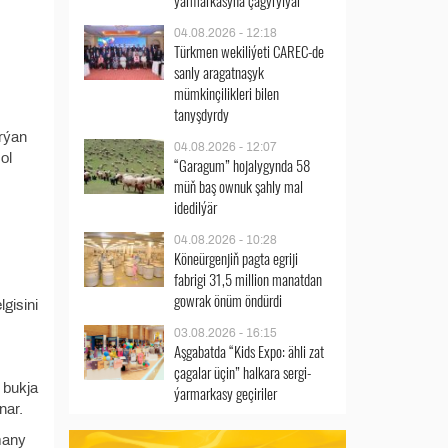
ýarmarkasyna çagyrylýar
04.08.2026 - 12:18
Türkmen wekiliýeti CAREC-de
sanly aragatnaşyk
mümkinçilikleri bilen
tanyşdyrdy
arýan
04.08.2026 - 12:07
ol
“Garagum” hojalygynda 58
müň baş ownuk şahly mal
idedilýär
04.08.2026 - 10:28
Köneürgenjiň pagta egriji
fabrigi 31,5 million manatdan
gowrak önüm öndürdi
gisini
03.08.2026 - 16:15
Aşgabatda “Kids Expo: ähli zat
çagalar üçin” halkara sergi-
n bukja
ýarmarkasy geçiriler
nar.
many