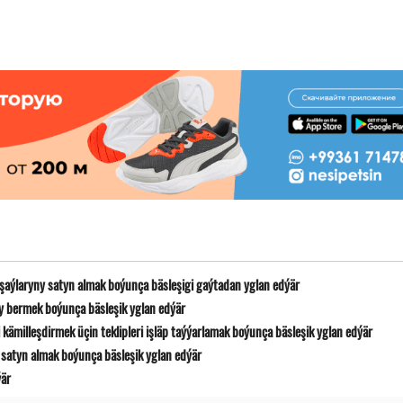
 şaýlaryny satyn almak boýunça bäsleşigi gaýtadan yglan edýär
y bermek boýunça bäsleşik yglan edýär
ämilleşdirmek üçin teklipleri işläp taýýarlamak boýunça bäsleşik yglan edýär
satyn almak boýunça bäsleşik yglan edýär
ýär