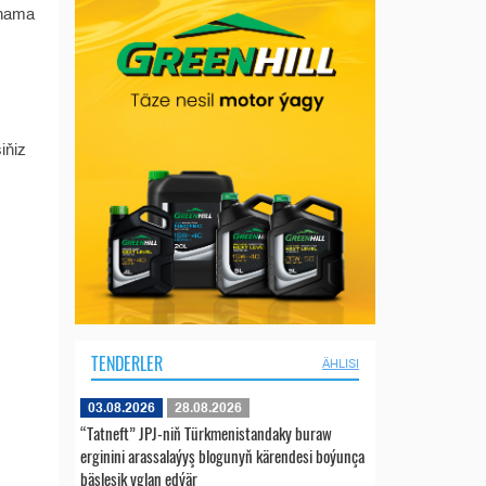
tnama
iňiz
TENDERLER
ÄHLISI
03.08.2026
28.08.2026
“Tatneft” JPJ-niň Türkmenistandaky buraw
erginini arassalaýyş blogunyň kärendesi boýunça
bäsleşik yglan edýär