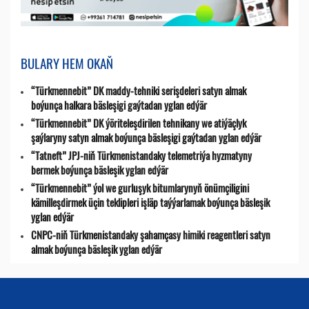
BULARY HEM OKAŇ
“Türkmennebit” DK maddy-tehniki serişdeleri satyn almak
boýunça halkara bäsleşigi gaýtadan yglan edýär
“Türkmennebit” DK ýöriteleşdirilen tehnikany we atiýäçlyk
şaýlaryny satyn almak boýunça bäsleşigi gaýtadan yglan edýär
“Tatneft” JPJ-niň Türkmenistandaky telemetriýa hyzmatyny
bermek boýunça bäsleşik yglan edýär
“Türkmennebit” ýol we gurluşyk bitumlarynyň önümçiligini
kämilleşdirmek üçin teklipleri işläp taýýarlamak boýunça bäsleşik
yglan edýär
CNPC-niň Türkmenistandaky şahamçasy himiki reagentleri satyn
almak boýunça bäsleşik yglan edýär