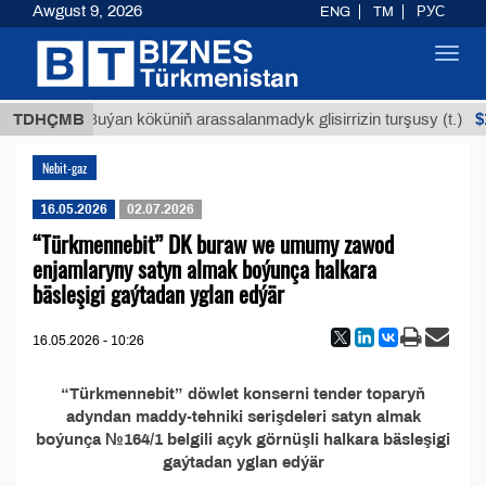
Awgust 9, 2026
ENG
TM
РУС
Toggl
navig
МТ
$12
TDHÇMB
Buýan köküniň arassalanmadyk glisirrizin turşusy (t.)
Nebit-gaz
16.05.2026
02.07.2026
“Türkmennebit” DK buraw we umumy zawod
enjamlaryny satyn almak boýunça halkara
bäsleşigi gaýtadan yglan edýär
16.05.2026 - 10:26
“Türkmennebit” döwlet konserni tender toparyň
adyndan maddy-tehniki serişdeleri satyn almak
boýunça №164/1 belgili açyk görnüşli halkara bäsleşigi
gaýtadan yglan edýär