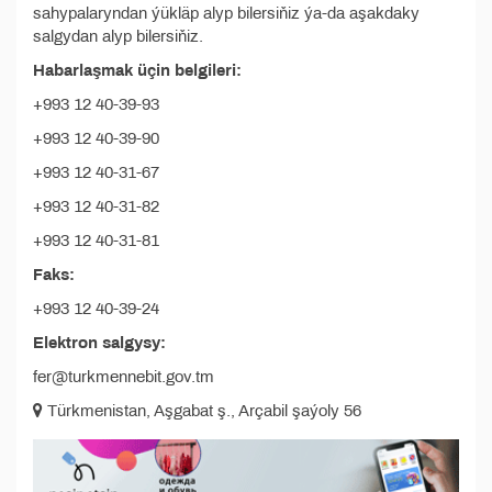
sahypalaryndan ýükläp alyp bilersiňiz ýa-da aşakdaky
salgydan alyp bilersiňiz.
Habarlaşmak üçin belgileri:
+993 12 40-39-93
+993 12 40-39-90
+993 12 40-31-67
+993 12 40-31-82
+993 12 40-31-81
Faks:
+993 12 40-39-24
Elektron salgysy:
fer@turkmennebit.gov.tm
Türkmenistan, Aşgabat ş., Arçabil şaýoly 56