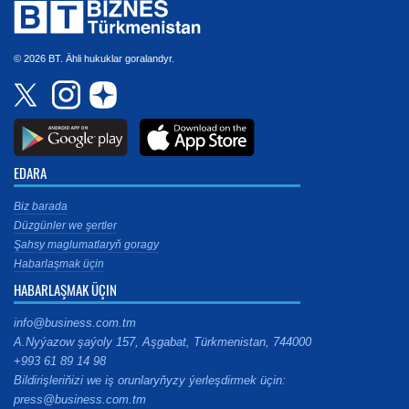
© 2026 BT. Ähli hukuklar goralandyr.
EDARA
Biz barada
Düzgünler we şertler
Şahsy maglumatlaryň goragy
Habarlaşmak üçin
HABARLAŞMAK ÜÇIN
info@business.com.tm
A.Nyýazow şaýoly 157, Aşgabat, Türkmenistan, 744000
+993 61 89 14 98
Bildirişleriňizi we iş orunlaryňyzy ýerleşdirmek üçin:
press@business.com.tm