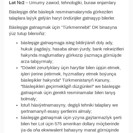
Lot №2
– Umumy zawod, tehnologiki, buraw enjamlary
Bäsleşige diňe bäsleşik resminamalarynda görkezilen
talaplara laýyk gelýän haryt öndürijiler gatnaşyp bilerler.
Bäsleşige gatnaşmak üçin “Türkmennebit” DK binasyna
ýüz tutup bilersiňiz:
bäsleşige gatnaşmaga isleg bildirýäniň doly ady,
hukuk ýagdaýy, hasaba alnan ýurdy, bank rekwizitleri
hakynda maglumatlary görkezip ýazmaça görnüşde
arza tabşyrmaly;
"Döwlet zerurlyklary üçin harytlar bilen üpjün etmek,
işleri ýerine ýetirmek, hyzmatlary etmek boýunça
bäsleşikler hakynda" Türkmenistanyň Kanuny,
"Bäsleşikleri geçirmekligiň düzgünleri" we bäsleşige
gatnaşmak üçin gerekli resminamalar bilen tanyş
bolmaly;
lotuň häsiýetnamasyny, degişli tehniki talaplary we
şertnamanyň esasy şertlerini almaly;
bäsleşige gatnaşmak üçin yzyna gaýtarmazlyk şerti
bilen her Lot üçin 575 amerikan dollary möçberinde
ýa-da oňa ekwiwalent bahasyny manat görnüşinde