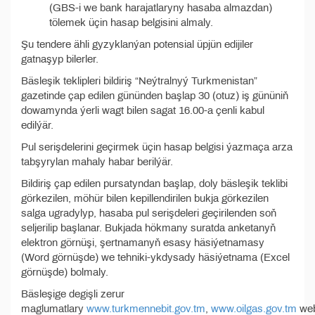
(GBS-i we bank harajatlaryny hasaba almazdan)
tölemek üçin hasap belgisini almaly.
Şu tendere ähli gyzyklanýan potensial üpjün edijiler
gatnaşyp bilerler.
Bäsleşik teklipleri bildiriş “Neýtralnyý Turkmenistan”
gazetinde çap edilen gününden başlap 30 (otuz) iş gününiň
dowamynda ýerli wagt bilen sagat 16.00-a çenli kabul
edilýär.
Pul serişdelerini geçirmek üçin hasap belgisi ýazmaça arza
tabşyrylan mahaly habar berilýär.
Bildiriş çap edilen pursatyndan başlap, doly bäsleşik teklibi
görkezilen, möhür bilen kepillendirilen bukja görkezilen
salga ugradylyp, hasaba pul serişdeleri geçirilenden soň
seljerilip başlanar. Bukjada hökmany suratda anketanyň
elektron görnüşi, şertnamanyň esasy häsiýetnamasy
(Word görnüşde) we tehniki-ykdysady häsiýetnama (Excel
görnüşde) bolmaly.
Bäsleşige degişli zerur
maglumatlary
www.turkmennebit.gov.tm
,
www.oilgas.gov.tm
we