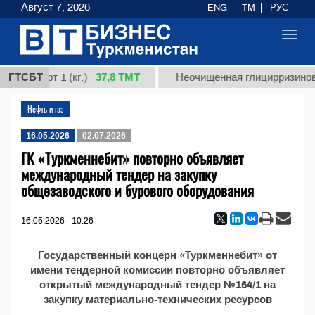
Август 7, 2026
ENG
TM
РУС
Toggl
navig
37,8 ТМТ
ая, сорт 1 (кг.)
ГТСБТ
Неочищенная глицирризиновая
Нефть и газ
16.05.2026
02.07.2026
ГК «Туркменнебит» повторно объявляет
международный тендер на закупку
общезаводского и бурового оборудования
16.05.2026 - 10:26
Государственный концерн «Туркменнебит» от
имени тендерной комиссии повторно объявляет
открытый международный тендер №164/1 на
закупку материально-технических ресурсов