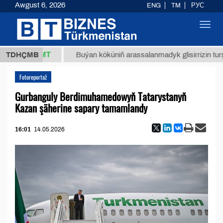
Awgust 6, 2026
ENG
TM
РУС
Toggl
navig
37,8 ТМТ
TDHÇMB
Buýan köküniň arassalanmadyk glisirrizin turşusy (
Fotoreportaž
Gurbanguly Berdimuhamedowyň Tatarystanyň
Kazan şäherine sapary tamamlandy
16:01
14.05.2026