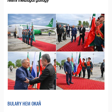
resmi metbugat gullugy
BULARY HEM OKAŇ