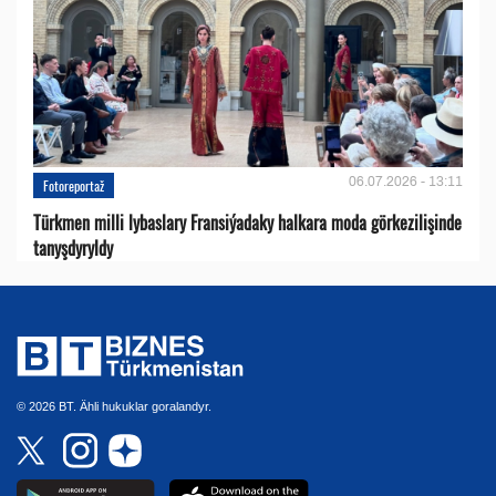
06.07.2026 - 13:11
Fotoreportaž
Türkmen milli lybaslary Fransiýadaky halkara moda görkezilişinde
tanyşdyryldy
© 2026 BT. Ähli hukuklar goralandyr.