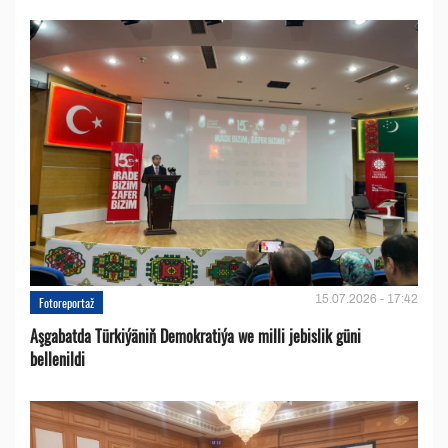
15.07.2026 - 17:42
Fotoreportaž
Aşgabatda Türkiýäniň Demokratiýa we milli jebislik güni
bellenildi