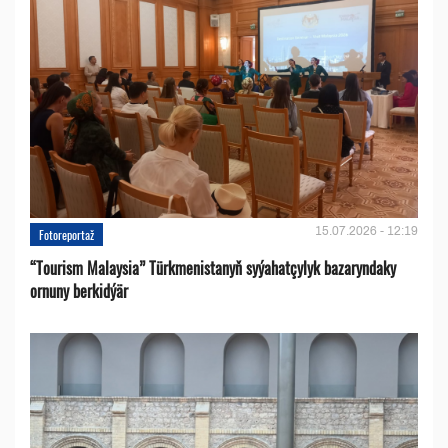
15.07.2026 - 12:19
Fotoreportaž
“Tourism Malaysia” Türkmenistanyň syýahatçylyk bazaryndaky
ornuny berkidýär