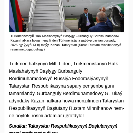
Türkmenistanyň Halk Maslahatynyň Başlygy Gurbanguly Berdimuhamedow
Kazan halkara howa menzilinden Türkmenistana gaýdyp barýan pursady,
2026-njy ýylyň 13-nji maýy, Kazan, Tatarystan (Surat: Rustam Minnihanowyň
resmi metbugat gullugy)
Türkmen halkynyň Milli Lideri, Türkmenistanyň Halk
Maslahatynyň Başlygy Gurbanguly
Berdimuhamedowyň Russiýa Federasiýasynyň
Tatarystan Respublikasyna sapary penşenbe güni
tamamlandy. Gurbanguly Berdimuhamedowy G.Tukaý
adyndaky Kazan halkara howa menzilinden Tatarystan
Respublikasynyň Baştutany Rustam Minnihanow hem-
de beýleki resmi adamlar ugratdylar.
Suratlar: Tatarystan Respublikasynyň Baştutanynyň