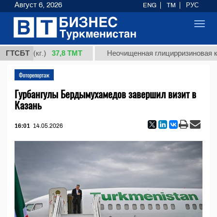
Август 6, 2026
ENG
TM
РУС
Toggl
navig
37,8 ТМТ
т 1 (кг.)
ГТСБТ
Неочищенная глицирризиновая кисло
Фоторепортаж
Гурбангулы Бердымухамедов завершил визит в
Казань
16:01
14.05.2026