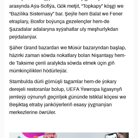
arasynda Aýa-Sofiýa, Gök metjit, “Topkapy” köşgi we
“Bazilika Sisternasy” bar. Şeýle hem Balat we Fener
etraplary, Bosfor boýunça gezelençler hem-de
Şazadalar adalaryna syýahatlar uly meşhurlykdan
peýdalanýar.
Şäher Grand bazardan we Müsür bazaryndan başlap,
häzirki zaman söwda nokatlary bolan Nişantaşy hem-
de Taksime çenli aralykda söwda etmek üçin giň
mümkinçilikleri hödürleýär.
Stambulda dürli görnüşli tagamlar hem-de ýokary
derejeli restoranlar bolup, UEFA Ýewropa ligasynyň
jemleýji oýnunyň geçiriljek gününde Istiklal köçesi we
Beşiktaş etraby janköýerleriň esasy ýygnanýan
merkezlerine öwrüler.