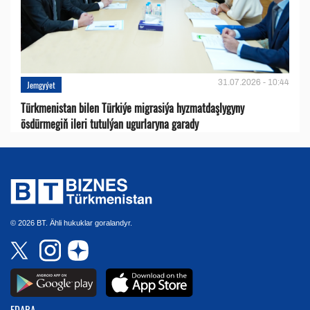
31.07.2026 - 10:44
Jemgyýet
Türkmenistan bilen Türkiýe migrasiýa hyzmatdaşlygyny
ösdürmegiň ileri tutulýan ugurlaryna garady
© 2026 BT. Ähli hukuklar goralandyr.
EDARA