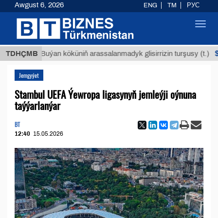
Awgust 6, 2026
ENG
TM
РУС
Toggl
navig
$12935,
TDHÇMB
Buýan köküniň arassalanmadyk glisirrizin turşusy (t.)
Jemgyýet
Stambul UEFA Ýewropa ligasynyň jemleýji oýnuna
taýýarlanýar
BT
12:40
15.05.2026