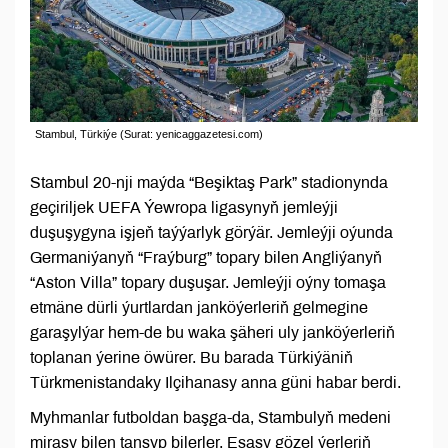
Stambul, Türkiýe (Surat: yenicaggazetesi.com)
Stambul 20-nji maýda “Beşiktaş Park” stadionynda
geçiriljek UEFA Ýewropa ligasynyň jemleýji
duşuşygyna işjeň taýýarlyk görýär. Jemleýji oýunda
Germaniýanyň “Fraýburg” topary bilen Angliýanyň
“Aston Villa” topary duşuşar. Jemleýji oýny tomaşa
etmäne dürli ýurtlardan janköýerleriň gelmegine
garaşylýar hem-de bu waka şäheri uly janköýerleriň
toplanan ýerine öwürer. Bu barada Türkiýäniň
Türkmenistandaky Ilçihanasy anna güni habar berdi.
Myhmanlar futboldan başga-da, Stambulyň medeni
mirasy bilen tanşyp bilerler. Esasy gözel ýerleriň