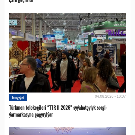
04.08.2026 - 16:07
Jemgyýet
Türkmen telekeçileri “TTR II 2026” syýahatçylyk sergi-
ýarmarkasyna çagyrylýar