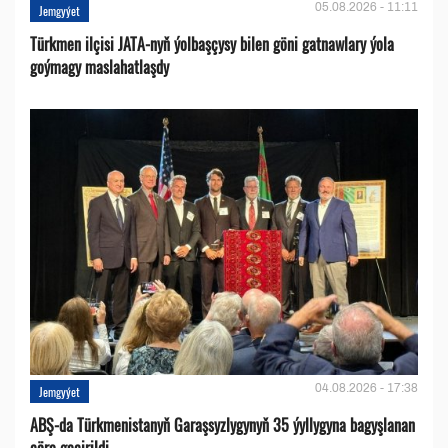
05.08.2026 - 11:11
Jemgyýet
Türkmen ilçisi JATA-nyň ýolbaşçysy bilen göni gatnawlary ýola
goýmagy maslahatlaşdy
04.08.2026 - 17:38
Jemgyýet
ABŞ-da Türkmenistanyň Garaşsyzlygynyň 35 ýyllygyna bagyşlanan
çäre geçirildi