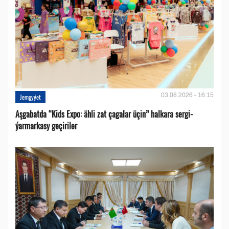
03.08.2026 - 16:15
Jemgyýet
Aşgabatda “Kids Expo: ähli zat çagalar üçin” halkara sergi-
ýarmarkasy geçiriler