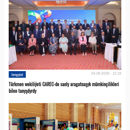
04.08.2026 - 12:18
Jemgyýet
Türkmen wekiliýeti CAREC-de sanly aragatnaşyk mümkinçilikleri
bilen tanyşdyrdy