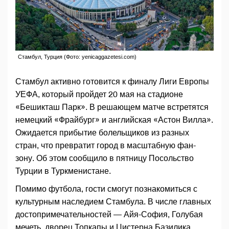
Стамбул, Турция (Фото: yenicaggazetesi.com)
Стамбул активно готовится к финалу Лиги Европы
УЕФА, который пройдет 20 мая на стадионе
«Бешикташ Парк». В решающем матче встретятся
немецкий «Фрайбург» и английская «Астон Вилла».
Ожидается прибытие болельщиков из разных
стран, что превратит город в масштабную фан-
зону. Об этом сообщило в пятницу Посольство
Турции в Туркменистане.
Помимо футбола, гости смогут познакомиться с
культурным наследием Стамбула. В числе главных
достопримечательностей — Айя-София, Голубая
мечеть, дворец Топкапы и Цистерна Базилика.