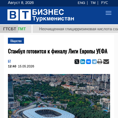
Август 8, 2026
ENG
TM
РУС
Toggl
navig
,8 ТМТ
ГТСБТ
Неочищенная глицирризиновая кислота солодково
Общество
Стамбул готовится к финалу Лиги Европы УЕФА
БТ
12:40
15.05.2026