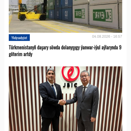
04.08.2026 - 16:57
Ykdysadyýet
Türkmenistanyň daşary söwda dolanyşygy ýanwar-iýul aýlarynda 9
göterim artdy