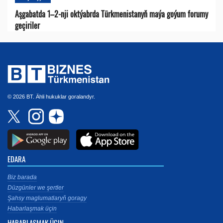
Aşgabatda 1–2-nji oktýabrda Türkmenistanyň maýa goýum forumy
geçiriler
© 2026 BT. Ähli hukuklar goralandyr.
EDARA
Biz barada
Düzgünler we şertler
Şahsy maglumatlaryň goragy
Habarlaşmak üçin
HABARLAŞMAK ÜÇIN