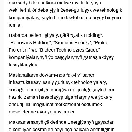
maksady bilen halkara maliýe institutlarynyň
wekillerini, öňdebaryjy inžener-gurluşyk we tehnologik
kompaniýalary, şeýle hem döwlet edaralaryny bir ýere
jemlär.
Habarda bellenilişi ýaly, çärä “Çalık Holding”,
“Rönesans Holding”, “Siemens Energy”, “Pietro
Fiorentini” we “Bitdeer Technologies Group”
kompaniýalarynyň ýolbaşçylarynyň gatnaşjakdygy
tassyklanyldy.
Maslahatlaryň dowamynda “akylly” şäher
infrastrukturasy, sanly gurluşyk tehnologiýalary,
senagat önümçiligi, energiýa netijeliligi, şeýle hem
häzirki zaman hasaplaýyş ulgamlaryny we ýokary
öndürijilikli maglumat merkezlerini ösdürmek
meselelerine aýratyn üns berler.
Maksatnamanyň çäklerinde Energiýanyň gaýtadan
dikeldilýän çeşmeleri boýunça halkara agentliginiň