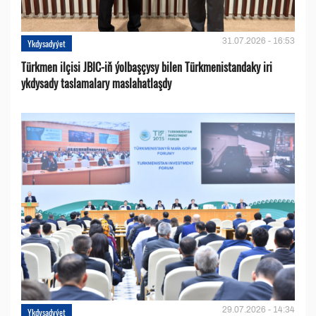
31.07.2026 - 16:53
Ykdysadyýet
Türkmen ilçisi JBIC-iň ýolbaşçysy bilen Türkmenistandaky iri
ykdysady taslamalary maslahatlaşdy
29.07.2026 - 14:34
Ykdysadyýet