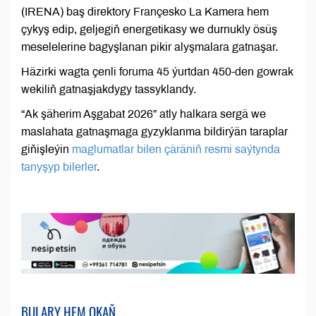
(IRENA) baş direktory Françesko La Kamera hem
çykyş edip, geljegiň energetikasy we durnukly ösüş
meselelerine bagyşlanan pikir alyşmalara gatnaşar.
Häzirki wagta çenli foruma 45 ýurtdan 450-den gowrak
wekiliň gatnaşjakdygy tassyklandy.
“Ak şäherim Aşgabat 2026” atly halkara sergä we
maslahata gatnaşmaga gyzyklanma bildirýän taraplar
giňişleýin
maglumatlar bilen çäräniň resmi saýtynda
tanyşyp bilerler
.
BULARY HEM OKAŇ