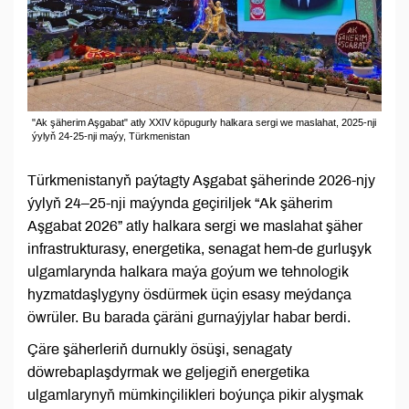
"Ak şäherim Aşgabat" atly XXIV köpugurly halkara sergi we maslahat, 2025-nji
ýylyň 24-25-nji maýy, Türkmenistan
Türkmenistanyň paýtagty Aşgabat şäherinde 2026-njy
ýylyň 24–25-nji maýynda geçiriljek “Ak şäherim
Aşgabat 2026” atly halkara sergi we maslahat şäher
infrastrukturasy, energetika, senagat hem-de gurluşyk
ulgamlarynda halkara maýa goýum we tehnologik
hyzmatdaşlygyny ösdürmek üçin esasy meýdança
öwrüler. Bu barada çäräni gurnaýjylar habar berdi.
Çäre şäherleriň durnukly ösüşi, senagaty
döwrebaplaşdyrmak we geljegiň energetika
ulgamlarynyň mümkinçilikleri boýunça pikir alyşmak