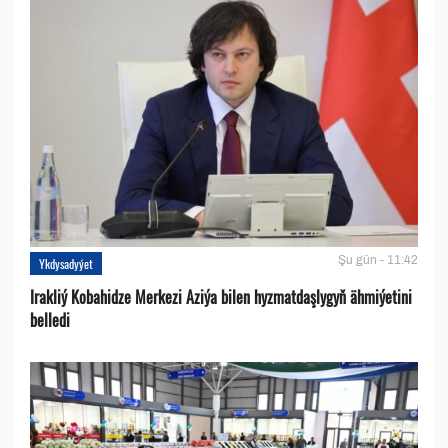
Şu gün - 11:42
Ykdysadyýet
Irakliý Kobahidze Merkezi Aziýa bilen hyzmatdaşlygyň ähmiýetini
belledi