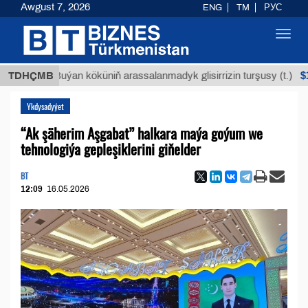
Awgust 7, 2026
ENG
TM
РУС
Toggl
navig
$12935,1
TDHÇMB
Buýan köküniň arassalanmadyk glisirrizin turşusy (t.)
Ykdysadyýet
“Ak şäherim Aşgabat” halkara maýa goýum we
tehnologiýa gepleşiklerini giňelder
BT
12:09
16.05.2026