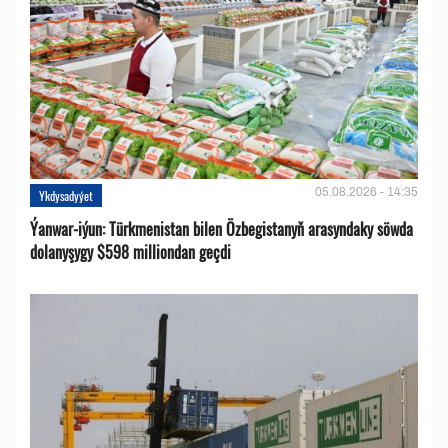
05.08.2026 - 14:35
Ykdysadyýet
Ýanwar-iýun: Türkmenistan bilen Özbegistanyň arasyndaky söwda
dolanyşygy $598 milliondan geçdi