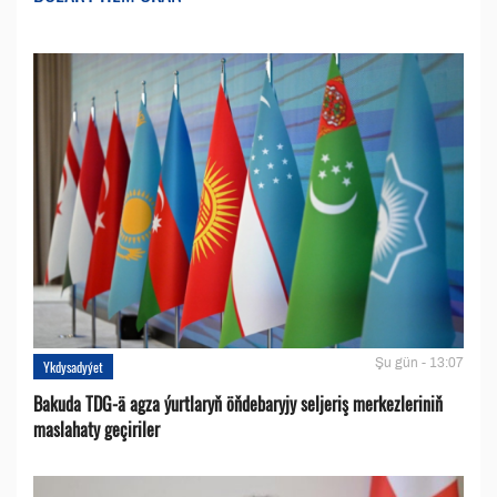
Şu gün - 13:07
Ykdysadyýet
Bakuda TDG-ä agza ýurtlaryň öňdebaryjy seljeriş merkezleriniň
maslahaty geçiriler