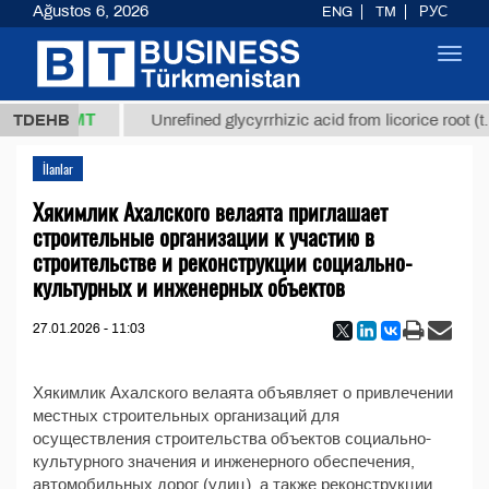
Ağustos 6, 2026
ENG
TM
РУС
Toggl
navig
37,8 ТМТ
.)
TDEHB
Unrefined glycyrrhizic acid from licorice root (t.
İlanlar
Хякимлик Ахалского велаята приглашает
строительные организации к участию в
строительстве и реконструкции социально-
культурных и инженерных объектов
27.01.2026 - 11:03
Хякимлик Ахалского велаята объявляет о привлечении
местных строительных организаций для
осуществления строительства объектов социально-
культурного значения и инженерного обеспечения,
автомобильных дорог (улиц), а также реконструкции