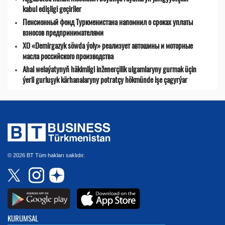
kabul edişligi geçiriler
Пенсионный фонд Туркменистана напомнил о сроках уплаты
взносов предпринимателями
ХО «Demirgazyk söwda ýoly» реализует автошины и моторные
масла российского производства
Ahal welaýatynyň häkimligi inženerçilik ulgamlaryny gurmak üçin
ýerli gurluşyk kärhanalaryny potratçy hökmünde işe çagyrýar
© 2026 BT Tüm hakları saklıdır.
KURUMSAL