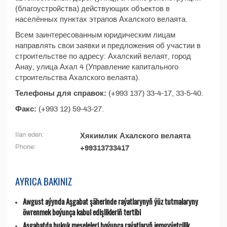
(благоустройства) действующих объектов в
населённых пунктах этрапов Ахалского велаята.
Всем заинтересованным юридическим лицам
направлять свои заявки и предложения об участии в
строительстве по адресу: Ахалский велаят, город
Анау, улица Ахал 4 (Управление капитального
строительства Ахалского велаята).
Телефоны для справок:
(+993 137) 33-4-17, 33-5-40.
Факс:
(+993 12) 59-43-27.
Ilan eden:
Хякимлик Ахалского велаята
Phone:
+99313733417
AYRICA BAKINIZ
Awgust aýynda Aşgabat şäherinde raýatlarynyň ýüz tutmalaryny
öwrenmek boýunça kabul edişlikleriň tertibi
Aşgabatda hukuk meseleleri boýunça raýatlaryň jemgyýetçilik