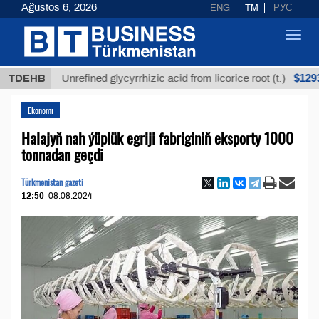
Ağustos 6, 2026
ENG
TM
РУС
Toggl
navig
$12935,18
TDEHB
Unrefined glycyrrhizic acid from licorice root (t.)
Ekonomi
Halajyň nah ýüplük egriji fabriginiň eksporty 1000
tonnadan geçdi
Türkmenistan gazeti
12:50
08.08.2024