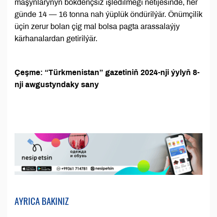
maşynlarynyň bökdençsiz işledilmegi netijesinde, her
günde 14 — 16 tonna nah ýüplük öndürilýär. Önümçilik
üçin zerur bolan çig mal bolsa pagta arassalaýjy
kärhanalardan getirilýär.
Çeşme: “Türkmenistan” gazetiniň 2024-nji ýylyň 8-
nji awgustyndaky sany
AYRICA BAKINIZ