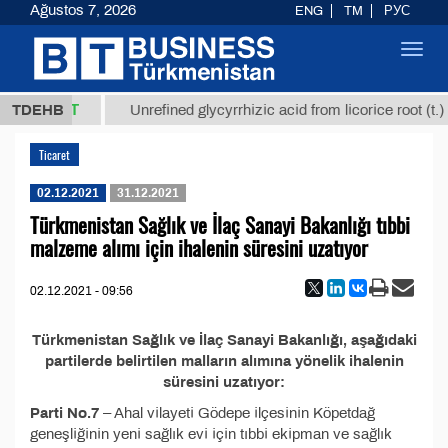
Ağustos 7, 2026
ENG
TM
РУС
Toggl
navig
37,8 ТМТ
TDEHB
Unrefined glycyrrhizic acid from licorice root (t.)
Ticaret
02.12.2021
31.12.2021
Türkmenistan Sağlık ve İlaç Sanayi Bakanlığı tıbbi
malzeme alımı için ihalenin süresini uzatıyor
02.12.2021 - 09:56
Türkmenistan Sağlık ve İlaç Sanayi Bakanlığı, aşağıdaki
partilerde belirtilen malların alımına yönelik ihalenin
süresini uzatıyor:
Parti No.7
– Ahal vilayeti Gödepe ilçesinin Köpetdağ
geneşliğinin yeni sağlık evi için tıbbi ekipman ve sağlık