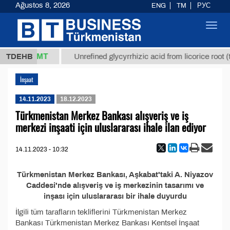
Ağustos 8, 2026
ENG
TM
РУС
Toggl
navig
37,8 ТМТ
g.)
TDEHB
Unrefined glycyrrhizic acid from licorice root (t
İnşaat
14.11.2023
18.12.2023
Türkmenistan Merkez Bankası alışveriş ve iş
merkezi inşaati için uluslararası ihale ilan ediyor
14.11.2023 - 10:32
Türkmenistan Merkez Bankası, Aşkabat'taki A. Niyazov
Caddesi'nde alışveriş ve iş merkezinin tasarımı ve
inşası için uluslararası bir ihale duyurdu
İlgili tüm tarafların tekliflerini Türkmenistan Merkez
Bankası Türkmenistan Merkez Bankası Kentsel İnşaat