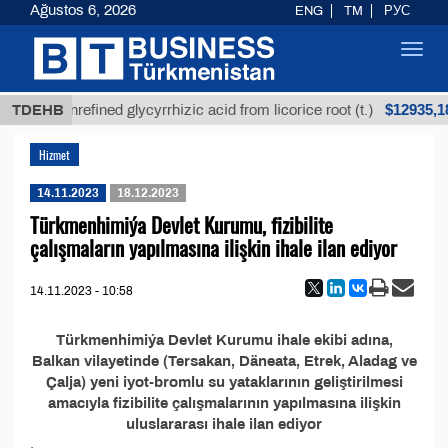
Ağustos 6, 2026
ENG
TM
РУС
Toggl
navig
$12935,18
TDEHB
Unrefined glycyrrhizic acid from licorice root (t.)
Hizmet
14.11.2023
18.12.2023
Türkmenhimiýa Devlet Kurumu, fizibilite
çalışmaların yapılmasına ilişkin ihale ilan ediyor
14.11.2023 - 10:58
Türkmenhimiýa Devlet Kurumu ihale ekibi adına,
Balkan vilayetinde (Tersakan, Däneata, Etrek, Aladag ve
Çalja) yeni iyot-bromlu su yataklarının geliştirilmesi
amacıyla fizibilite çalışmalarının yapılmasına ilişkin
uluslararası ihale ilan ediyor