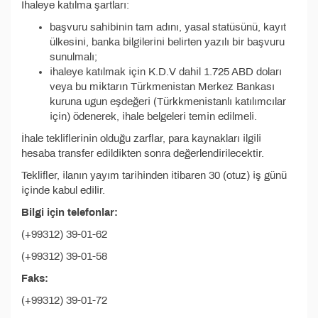
İhaleye katılma şartları:
başvuru sahibinin tam adını, yasal statüsünü, kayıt
ülkesini, banka bilgilerini belirten yazılı bir başvuru
sunulmalı;
ihaleye katılmak için K.D.V dahil 1.725 ABD doları
veya bu miktarın Türkmenistan Merkez Bankası
kuruna ugun eşdeğeri (Türkkmenistanlı katılımcılar
için) ödenerek, ihale belgeleri temin edilmeli.
İhale tekliflerinin olduğu zarflar, para kaynakları ilgili
hesaba transfer edildikten sonra değerlendirilecektir.
Teklifler, ilanın yayım tarihinden itibaren 30 (otuz) iş günü
içinde kabul edilir.
Bilgi için telefonlar:
(+99312) 39-01-62
(+99312) 39-01-58
Faks:
(+99312) 39-01-72