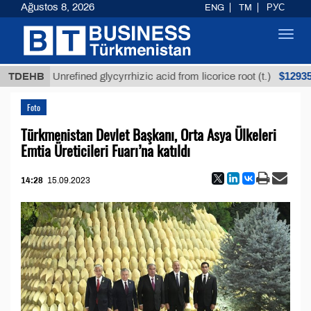
Ağustos 8, 2026
ENG
TM
РУС
Toggl
navig
$12935,18
TDEHB
Unrefined glycyrrhizic acid from licorice root (t.)
Foto
Türkmenistan Devlet Başkanı, Orta Asya Ülkeleri
Emtia Üreticileri Fuarı’na katıldı
14:28
15.09.2023