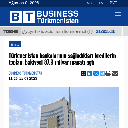
Ağustos 8, 2026
ENG
TM
РУС
Toggl
navig
$12935,18
ined glycyrrhizic acid from licorice root (t.)
TDEHB
Low-su
Analiz
Türkmenistan bankalarının sağladıkları kredilerin
toplam bakiyesi 87,9 milyar manatı aştı
BUSINESS TÜRKMENISTAN
11:20
22.08.2023