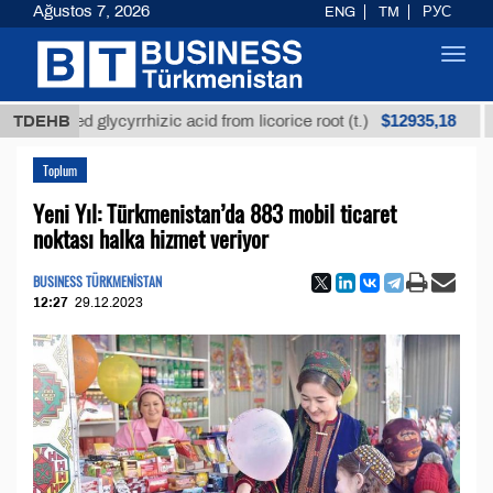
Ağustos 7, 2026
ENG
TM
РУС
Toggl
navig
$12935,18
fined glycyrrhizic acid from licorice root (t.)
TDEHB
Low-s
Toplum
Yeni Yıl: Türkmenistan’da 883 mobil ticaret
noktası halka hizmet veriyor
BUSINESS TÜRKMENİSTAN
12:27
29.12.2023