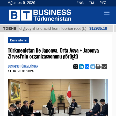
Ağustos 9, 2026
ENG
TM
РУС
Toggl
navig
$12935,18
fined glycyrrhizic acid from licorice root (t.)
TDEHB
Low-s
Resmi haberler
Türkmenistan ile Japonya, Orta Asya + Japonya
Zirvesi’nin organizasyonunu görüştü
BUSINESS TÜRKMENİSTAN
11:16
23.01.2024