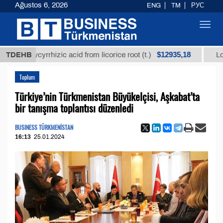
Ağustos 6, 2026
ENG
TM
РУС
Toggl
navig
$12935,18
lycyrrhizic acid from licorice root (t.)
TDEHB
Low-sulfur f
Toplum
Türkiye’nin Türkmenistan Büyükelçisi, Aşkabat’ta
bir tanışma toplantısı düzenledi
BUSINESS TÜRKMENİSTAN
16:13
25.01.2024