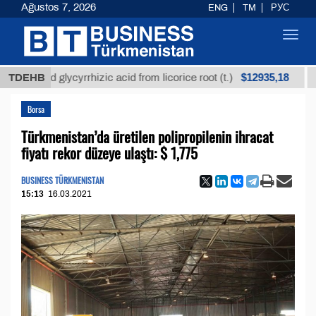
Ağustos 7, 2026
ENG
TM
РУС
Toggl
navig
$12935,18
ned glycyrrhizic acid from licorice root (t.)
TDEHB
Low-sul
Borsa
Türkmenistan’da üretilen polipropilenin ihracat
fiyatı rekor düzeye ulaştı: $ 1,775
BUSINESS TÜRKMENISTAN
15:13
16.03.2021