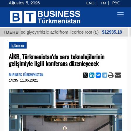
Ağustos 5, 2026
ENG
TM
РУС
Toggl
navig
$12935,18
fined glycyrrhizic acid from licorice root (t.)
TDEHB
Low-s
İş Dünyası
AİKB, Türkmenistan'da sera teknolojilerinin
gelişimiyle ilgili konferans düzenleyecek
BUSINESS TÜRKMENISTAN
14:35
11.05.2021